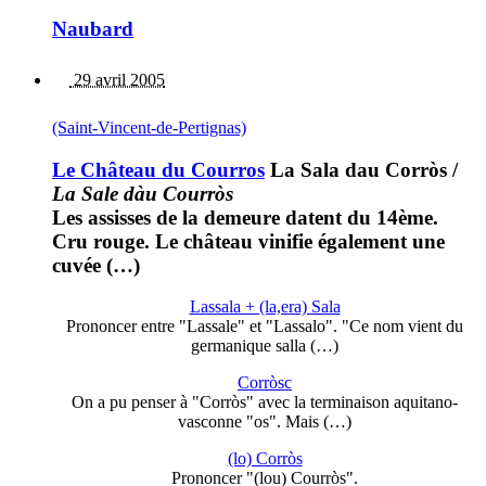
Naubard
29 avril 2005
(Saint-Vincent-de-Pertignas)
Le Château du Courros
La Sala dau Corròs
/
La Sale dàu Courròs
Les assisses de la demeure datent du 14ème.
Cru rouge. Le château vinifie également une
cuvée (…)
Lassala + (la,era) Sala
Prononcer entre "Lassale" et "Lassalo". "Ce nom vient du
germanique salla (…)
Corròsc
On a pu penser à "Corròs" avec la terminaison aquitano-
vasconne "os". Mais (…)
(lo) Corròs
Prononcer "(lou) Courròs".