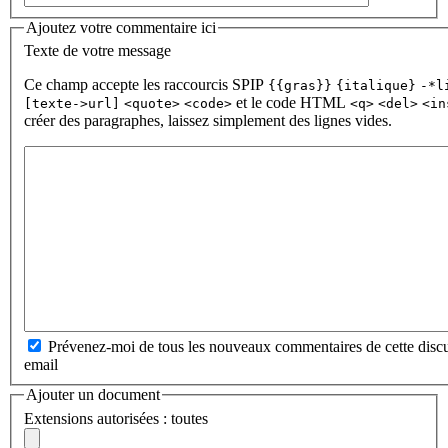
Ajoutez votre commentaire ici
Texte de votre message
Ce champ accepte les raccourcis SPIP
{{gras}}
{italique}
-*l
et le code HTML
[texte->url]
<quote>
<code>
<q>
<del>
<in
créer des paragraphes, laissez simplement des lignes vides.
Prévenez-moi de tous les nouveaux commentaires de cette discu
email
Ajouter un document
Extensions autorisées : toutes