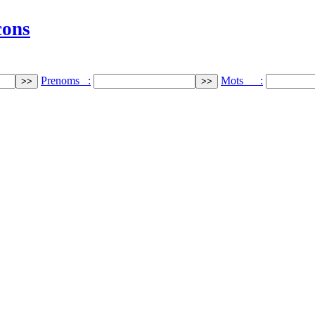
cons
Prenoms :
Mots :