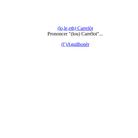
(lo,le,eth) Carrelòt
Prononcer "(lou) Carrélot"...
(l’)Aguilhonèr