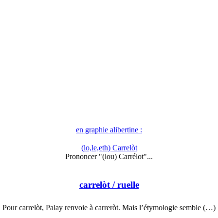
en graphie alibertine :
(lo,le,eth) Carrelòt
Prononcer "(lou) Carrélot"...
carrelòt
/ ruelle
Pour carrelòt, Palay renvoie à carreròt. Mais l’étymologie semble (…)