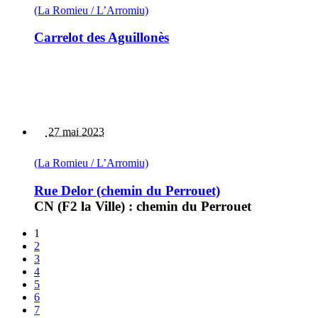
(La Romieu / L’Arromiu)
Carrelot des Aguillonès
27 mai 2023
(La Romieu / L’Arromiu)
Rue Delor (chemin du Perrouet)
CN (F2 la Ville) : chemin du Perrouet
1
2
3
4
5
6
7