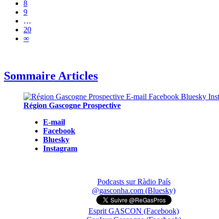
8
9
…
20
∞
Sommaire Articles
Région Gascogne Prospective
E-mail
Facebook
Bluesky
Instagram
Podcasts sur Ràdio País
@gasconha.com (Bluesky)
Esprit GASCON (Facebook)