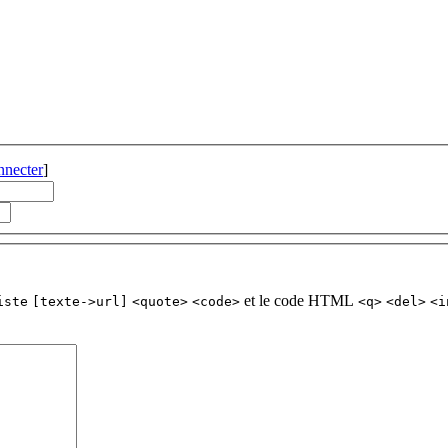
nnecter
]
et le code HTML
iste
[texte->url]
<quote>
<code>
<q>
<del>
<i