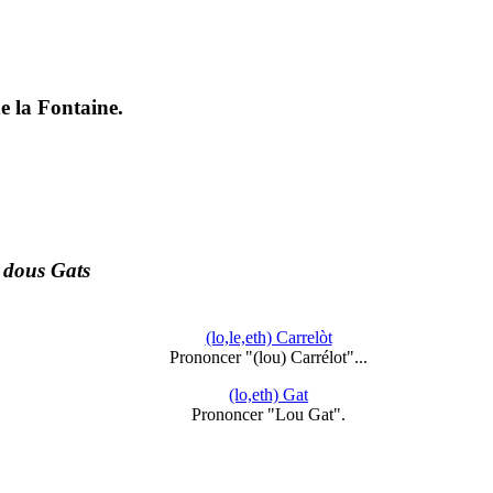
e la Fontaine.
t dous Gats
(lo,le,eth) Carrelòt
Prononcer "(lou) Carrélot"...
(lo,eth) Gat
Prononcer "Lou Gat".