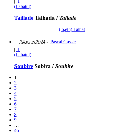
|
1
(Labatut)
Taillade
Talhada
/
Taliade
(lo,eth) Talhat
24 mars 2024
-
Pascal Gassie
|
1
(Labatut)
Soubire
Sobira
/
Soubire
1
2
3
4
5
6
7
8
9
…
46