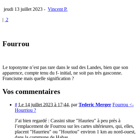
jeudi 13 juillet 2023
-
Vincent P.
|
2
Fourrou
Le toponyme n’est pas rare dans le sud des Landes, bien que son
apparence, compte tenu du f- initial, ne soit pas très gasconne.
Francisme mais quelle signification ?
Vos commentaires
#
Le 14 juillet 2023 à 17:44
,
par
Tederic Merger
Fourrou <-
Hourriou ?
J’ai bien regardé : Cassini situe "Haurieu" à peu près à
l’emplacement de Fourrou sur les cartes ultérieures, qui, elles,
placent "Haurrieu" ou "Houriou" environ 1 km au nord-ouest,
dans la commune de Habas.