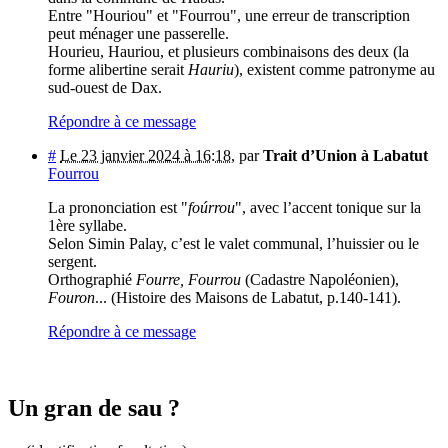
Entre "Houriou" et "Fourrou", une erreur de transcription
peut ménager une passerelle.
Hourieu, Hauriou, et plusieurs combinaisons des deux (la
forme alibertine serait
Hauriu
), existent comme patronyme au
sud-ouest de Dax.
Répondre à ce message
#
Le 23 janvier 2024 à 16:18
,
par
Trait d’Union à Labatut
Fourrou
La prononciation est "
foúrrou
", avec l’accent tonique sur la
1ère syllabe.
Selon Simin Palay, c’est le valet communal, l’huissier ou le
sergent.
Orthographié
Fourre, Fourrou
(Cadastre Napoléonien),
Fouron
... (Histoire des Maisons de Labatut, p.140-141).
Répondre à ce message
Un gran de sau ?