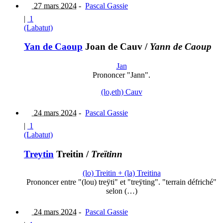
27 mars 2024
-
Pascal Gassie
|
1
(Labatut)
Yan de Caoup
Joan de Cauv
/
Yann de Caoup
Jan
Prononcer "Jann".
(lo,eth) Cauv
24 mars 2024
-
Pascal Gassie
|
1
(Labatut)
Treytin
Treitin
/
Treïtinn
(lo) Treitin + (la) Treitina
Prononcer entre "(lou) treÿti" et "treÿting". "terrain défriché"
selon (…)
24 mars 2024
-
Pascal Gassie