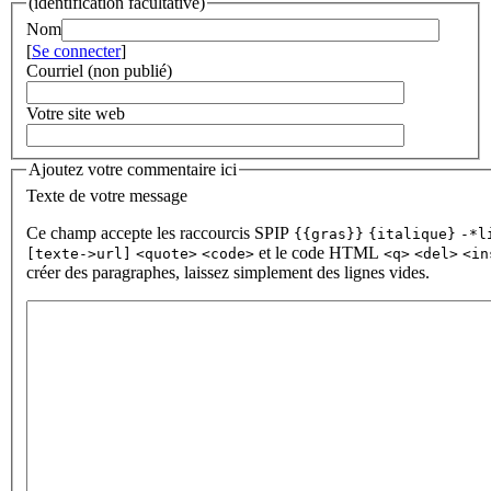
(identification facultative)
Nom
[
Se connecter
]
Courriel (non publié)
Votre site web
Ajoutez votre commentaire ici
Texte de votre message
Ce champ accepte les raccourcis SPIP
{{gras}}
{italique}
-*l
et le code HTML
[texte->url]
<quote>
<code>
<q>
<del>
<in
créer des paragraphes, laissez simplement des lignes vides.