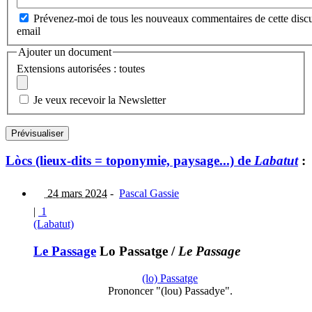
Prévenez-moi de tous les nouveaux commentaires de cette discu
email
Ajouter un document
Extensions autorisées : toutes
Je veux recevoir la Newsletter
Lòcs (lieux-dits = toponymie, paysage...) de
Labatut
:
24 mars 2024
-
Pascal Gassie
|
1
(Labatut)
Le Passage
Lo Passatge
/
Le Passage
(lo) Passatge
Prononcer "(lou) Passadye".