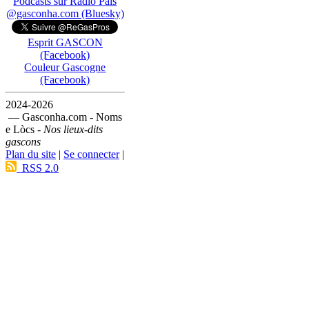
Podcasts sur Ràdio País
@gasconha.com (Bluesky)
Esprit GASCON
(Facebook)
Couleur Gascogne
(Facebook)
2024-2026
— Gasconha.com - Noms
e Lòcs -
Nos lieux-dits
gascons
Plan du site
|
Se connecter
|
RSS 2.0