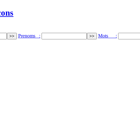
cons
Prenoms :
Mots :