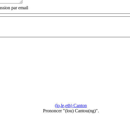
ssion par email
(lo,le,eth) Canton
Prononcer "(lou) Cantou(ng)".