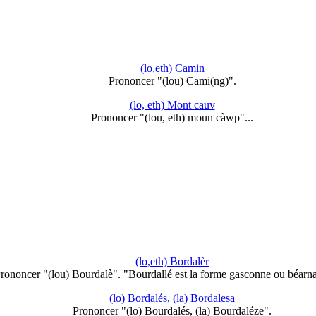
(lo,eth) Camin
Prononcer "(lou) Cami(ng)".
(lo, eth) Mont cauv
Prononcer "(lou, eth) moun càwp"...
(lo,eth) Bordalèr
rononcer "(lou) Bourdalè". "Bourdallé est la forme gasconne ou béarn
(lo) Bordalés, (la) Bordalesa
Prononcer "(lo) Bourdalés, (la) Bourdaléze".