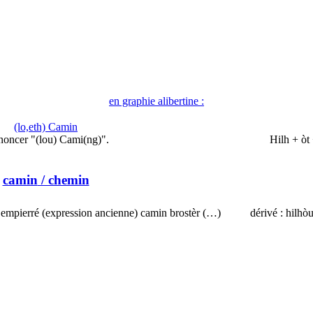
en graphie alibertine :
(lo,eth) Camin
noncer "(lou) Cami(ng)".
Hilh + òt
camin
/ chemin
, empierré (expression ancienne) camin brostèr (…)
dérivé : hilhò