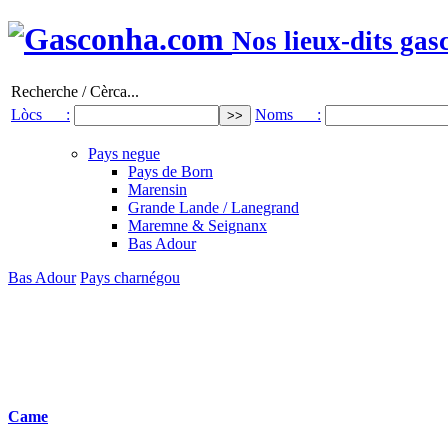
Nos lieux-dits gas
Recherche / Cèrca...
Lòcs :
Noms :
Pays negue
Pays de Born
Marensin
Grande Lande / Lanegrand
Maremne & Seignanx
Bas Adour
Bas Adour
Pays charnégou
Came