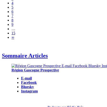
4
5
6
7
8
9
…
15
∞
Sommaire Articles
Région Gascogne Prospective
E-mail
Facebook
Bluesky
Instagram