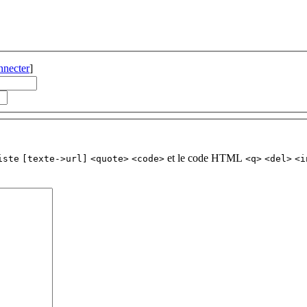
nnecter
]
et le code HTML
iste
[texte->url]
<quote>
<code>
<q>
<del>
<i