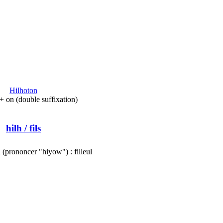
Hilhoton
 + on (double suffixation)
hilh
/ fils
u (prononcer "hiyow") : filleul