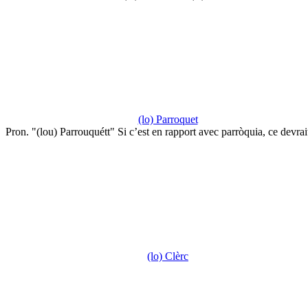
(lo) Parroquet
Pron. "(lou) Parrouquétt" Si c’est en rapport avec parròquia, ce devra
(lo) Clèrc