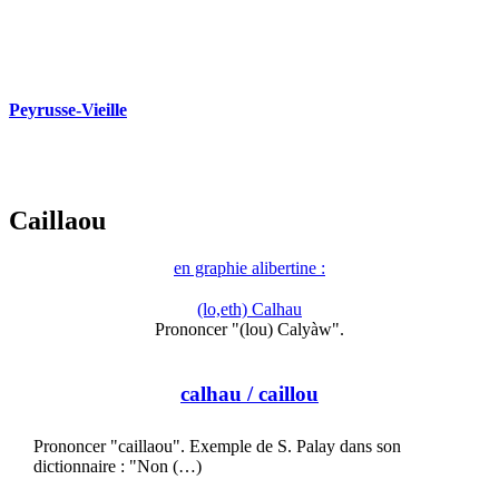
Peyrusse-Vieille
Caillaou
en graphie alibertine :
(lo,eth) Calhau
Prononcer "(lou) Calyàw".
calhau
/ caillou
Prononcer "caillaou". Exemple de S. Palay dans son
dictionnaire : "Non (…)