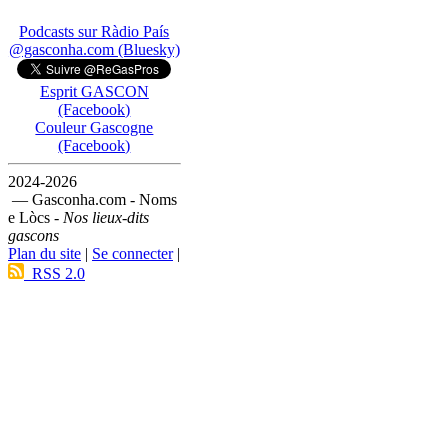
Podcasts sur Ràdio País
@gasconha.com (Bluesky)
Esprit GASCON
(Facebook)
Couleur Gascogne
(Facebook)
2024-2026
— Gasconha.com - Noms
e Lòcs -
Nos lieux-dits
gascons
Plan du site
|
Se connecter
|
RSS 2.0