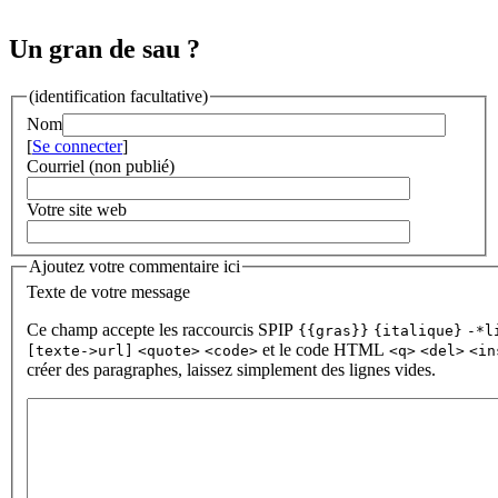
Un gran de sau ?
(identification facultative)
Nom
[
Se connecter
]
Courriel (non publié)
Votre site web
Ajoutez votre commentaire ici
Texte de votre message
Ce champ accepte les raccourcis SPIP
{{gras}}
{italique}
-*l
et le code HTML
[texte->url]
<quote>
<code>
<q>
<del>
<in
créer des paragraphes, laissez simplement des lignes vides.