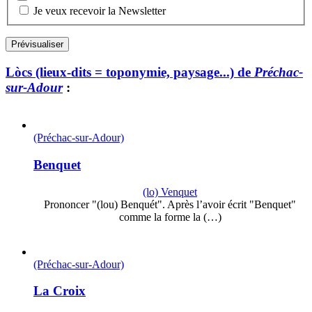
Je veux recevoir la Newsletter
Lòcs (lieux-dits = toponymie, paysage...) de
Préchac-
sur-Adour
:
(Préchac-sur-Adour)
Benquet
(lo) Venquet
Prononcer "(lou) Benquét". Après l’avoir écrit "Benquet"
comme la forme la (…)
(Préchac-sur-Adour)
La Croix