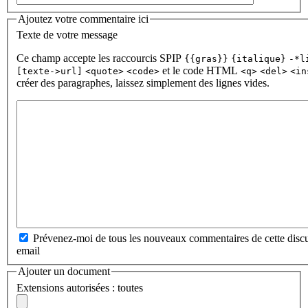
Ajoutez votre commentaire ici
Texte de votre message
Ce champ accepte les raccourcis SPIP
{{gras}}
{italique}
-*l
et le code HTML
[texte->url]
<quote>
<code>
<q>
<del>
<in
créer des paragraphes, laissez simplement des lignes vides.
Prévenez-moi de tous les nouveaux commentaires de cette discu
email
Ajouter un document
Extensions autorisées : toutes