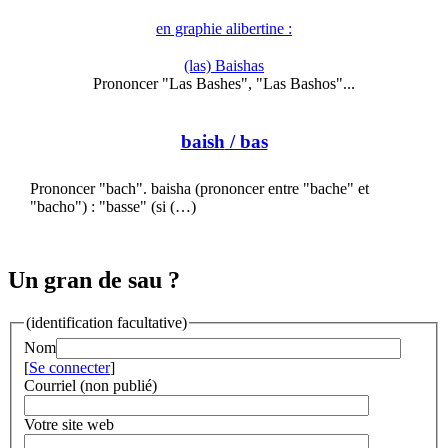
en graphie alibertine :
(las) Baishas
Prononcer "Las Bashes", "Las Bashos"...
baish
/ bas
Prononcer "bach". baisha (prononcer entre "bache" et
"bacho") : "basse" (si (…)
Un gran de sau ?
(identification facultative)
Nom
[
Se connecter
]
Courriel (non publié)
Votre site web