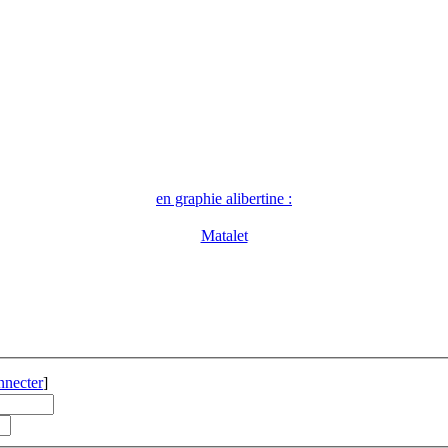
en graphie alibertine :
Matalet
nnecter
]