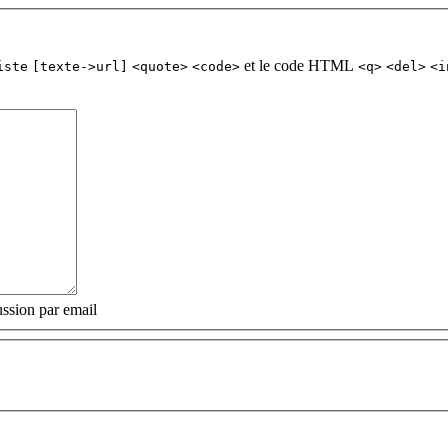
et le code HTML
iste
[texte->url]
<quote>
<code>
<q>
<del>
<i
ssion par email