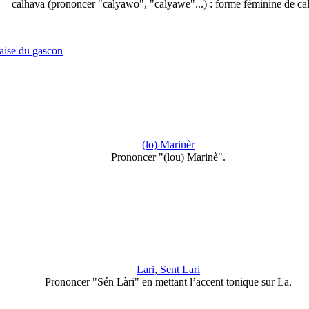
calhava (prononcer "calyawo", "calyawe"...) : forme féminine de ca
çaise du gascon
(lo) Marinèr
Prononcer "(lou) Marinè".
Lari, Sent Lari
Prononcer "Sén Làri" en mettant l’accent tonique sur La.