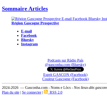
Sommaire Articles
Région Gascogne Prospective
E-mail
Facebook
Bluesky
Instagram
Podcasts sur Ràdio País
@gasconha.com (Bluesky)
Esprit GASCON (Facebook)
Couleur Gascogne (Facebook)
2024-2026 — Gasconha.com - Noms e Lòcs -
Nos lieux-dits gascon
Plan du site
|
Se connecter
|
RSS 2.0