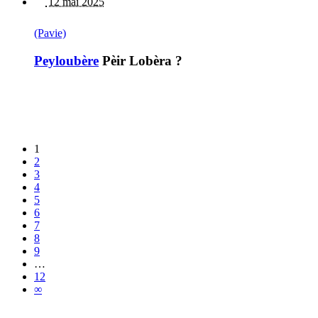
12 mai 2025
(Pavie)
Peyloubère
Pèir Lobèra ?
1
2
3
4
5
6
7
8
9
…
12
∞