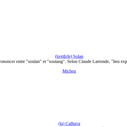
(lo/eth/le) Solan
rononcer entre "soulan" et "soulang". Selon Claude Larronde, "lieu ex
Micheu
(la) Calhava