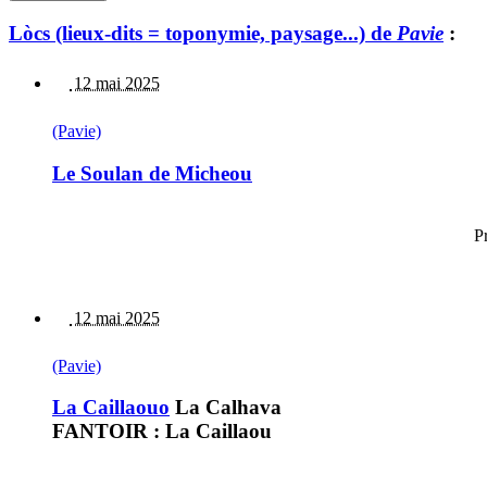
Lòcs (lieux-dits = toponymie, paysage...) de
Pavie
:
12 mai 2025
(Pavie)
Le Soulan de Micheou
P
12 mai 2025
(Pavie)
La Caillaouo
La Calhava
FANTOIR : La Caillaou