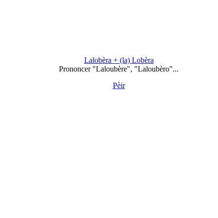
Lalobèra + (la) Lobèra
Prononcer "Laloubère", "Laloubèro"...
Pèir