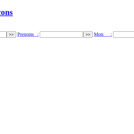
cons
Prenoms :
Mots :