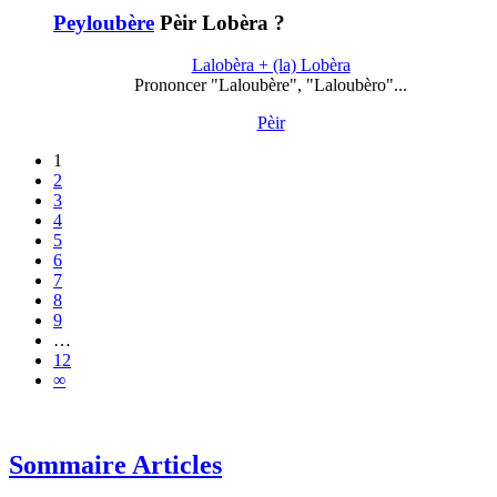
Peyloubère
Pèir Lobèra ?
Lalobèra + (la) Lobèra
Prononcer "Laloubère", "Laloubèro"...
Pèir
1
2
3
4
5
6
7
8
9
…
12
∞
Sommaire Articles