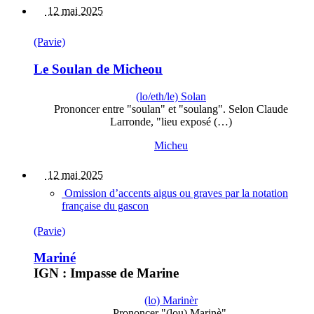
12 mai 2025
(Pavie)
Le Soulan de Micheou
(lo/eth/le) Solan
Prononcer entre "soulan" et "soulang". Selon Claude
Larronde, "lieu exposé (…)
Micheu
12 mai 2025
Omission d’accents aigus ou graves par la notation
française du gascon
(Pavie)
Mariné
IGN : Impasse de Marine
(lo) Marinèr
Prononcer "(lou) Marinè".