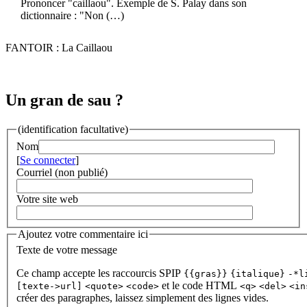
Prononcer "caillaou". Exemple de S. Palay dans son
dictionnaire : "Non (…)
FANTOIR : La Caillaou
Un gran de sau ?
(identification facultative)
Nom
[
Se connecter
]
Courriel (non publié)
Votre site web
Ajoutez votre commentaire ici
Texte de votre message
Ce champ accepte les raccourcis SPIP
{{gras}}
{italique}
-*l
et le code HTML
[texte->url]
<quote>
<code>
<q>
<del>
<in
créer des paragraphes, laissez simplement des lignes vides.