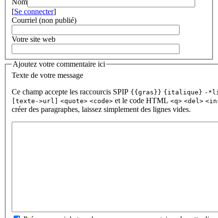
Nom
[
Se connecter
]
Courriel (non publié)
Votre site web
Ajoutez votre commentaire ici
Texte de votre message
Ce champ accepte les raccourcis SPIP
{{gras}}
{italique}
-*l
et le code HTML
[texte->url]
<quote>
<code>
<q>
<del>
<in
créer des paragraphes, laissez simplement des lignes vides.