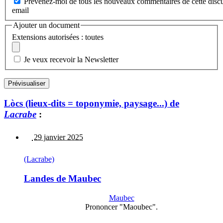
Prévenez-moi de tous les nouveaux commentaires de cette discu
email
Ajouter un document
Extensions autorisées : toutes
Je veux recevoir la Newsletter
Lòcs (lieux-dits = toponymie, paysage...) de
Lacrabe
:
29 janvier 2025
(Lacrabe)
Landes de Maubec
Maubec
Prononcer "Maoubec".