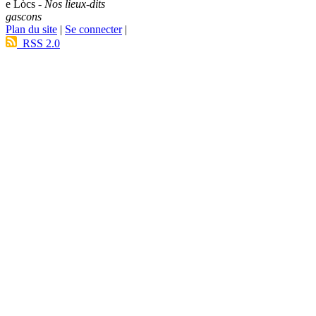
e Lòcs -
Nos lieux-dits
gascons
Plan du site
|
Se connecter
|
RSS 2.0