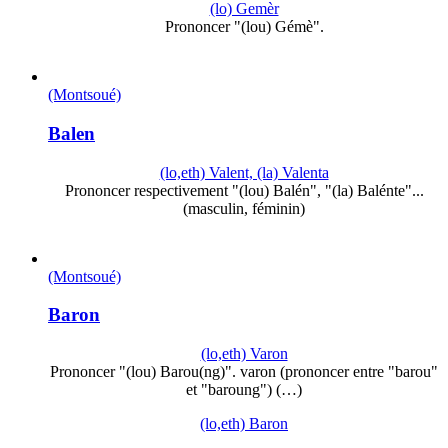
(lo) Gemèr
Prononcer "(lou) Gémè".
(Montsoué)
Balen
(lo,eth) Valent, (la) Valenta
Prononcer respectivement "(lou) Balén", "(la) Balénte"...
(masculin, féminin)
(Montsoué)
Baron
(lo,eth) Varon
Prononcer "(lou) Barou(ng)". varon (prononcer entre "barou"
et "baroung") (…)
(lo,eth) Baron