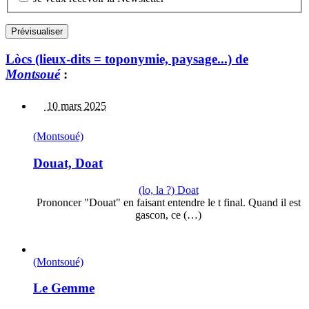
Lòcs (lieux-dits = toponymie, paysage...) de
Montsoué
:
10 mars 2025
(Montsoué)
Douat, Doat
(lo, la ?) Doat
Prononcer "Douat" en faisant entendre le t final. Quand il est
gascon, ce (…)
(Montsoué)
Le Gemme