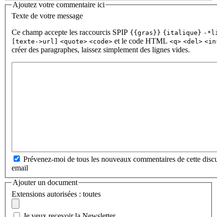
Ajoutez votre commentaire ici
Texte de votre message
Ce champ accepte les raccourcis SPIP
{{gras}}
{italique}
-*l
et le code HTML
[texte->url]
<quote>
<code>
<q>
<del>
<in
créer des paragraphes, laissez simplement des lignes vides.
Prévenez-moi de tous les nouveaux commentaires de cette discu
email
Ajouter un document
Extensions autorisées : toutes
Je veux recevoir la Newsletter