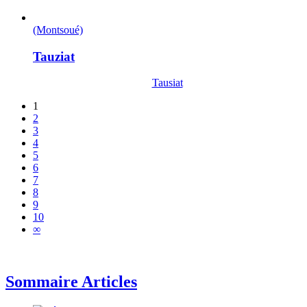
(Montsoué)
Tauziat
Tausiat
1
2
3
4
5
6
7
8
9
10
∞
Sommaire Articles