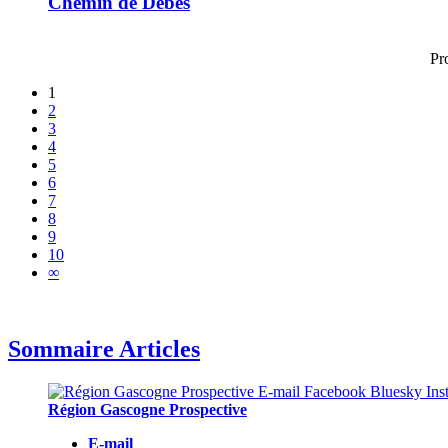
Chemin de Débés
Pr
1
2
3
4
5
6
7
8
9
10
∞
Sommaire Articles
Région Gascogne Prospective
E-mail