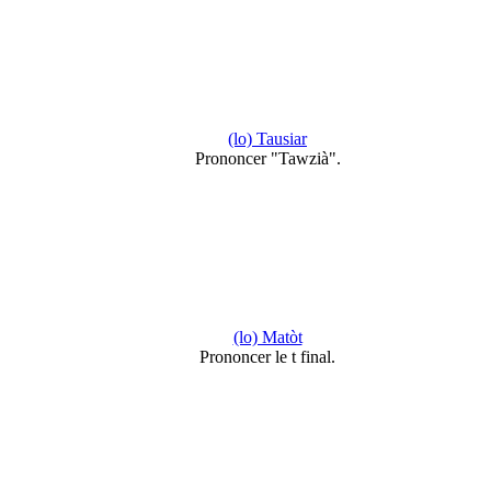
(lo) Tausiar
Prononcer "Tawzià".
(lo) Matòt
Prononcer le t final.