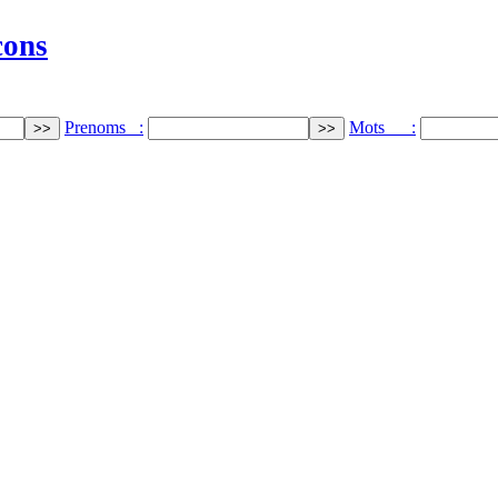
cons
Prenoms :
Mots :