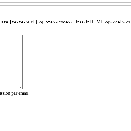
et le code HTML
iste
[texte->url]
<quote>
<code>
<q>
<del>
<i
ssion par email