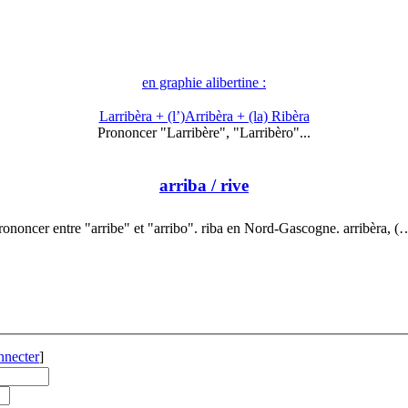
en graphie alibertine :
Larribèra + (l’)Arribèra + (la) Ribèra
Prononcer "Larribère", "Larribèro"...
arriba
/ rive
rononcer entre "arribe" et "arribo". riba en Nord-Gascogne. arribèra, (
nnecter
]