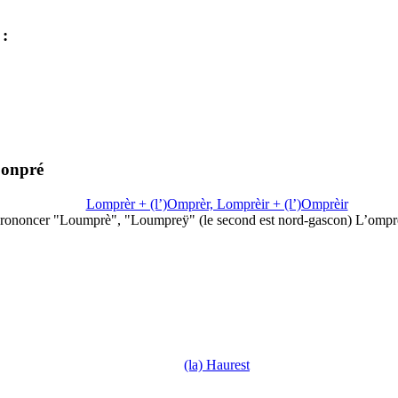
:
Lonpré
Lomprèr + (l’)Omprèr, Lomprèir + (l’)Omprèir
rononcer "Loumprè", "Loumpreÿ" (le second est nord-gascon) L’ompr
(la) Haurest