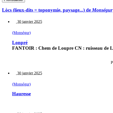
Lòcs (lieux-dits = toponymie, paysage...) de
Monségur
30 janvier 2025
(Monségur)
Lonpré
FANTOIR : Chem de Loupre CN : ruisseau de 
P
30 janvier 2025
(Monségur)
Hauresse