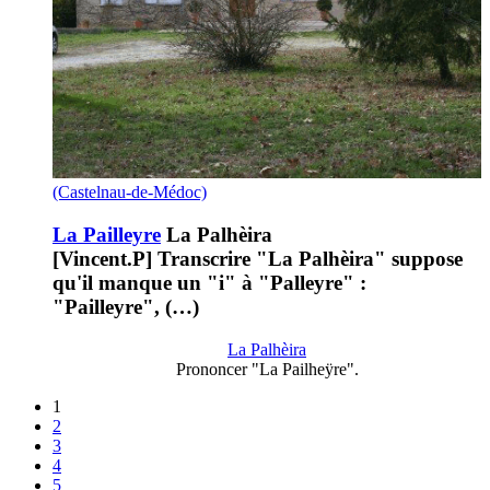
(Castelnau-de-Médoc)
La Pailleyre
La Palhèira
[Vincent.P] Transcrire "La Palhèira" suppose
qu'il manque un "i" à "Palleyre" :
"Pailleyre", (…)
La Palhèira
Prononcer "La Pailheÿre".
1
2
3
4
5