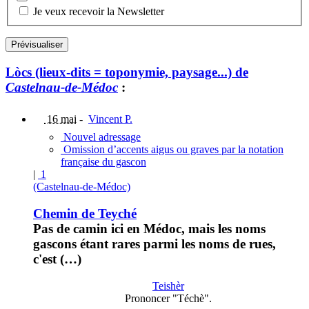
Je veux recevoir la Newsletter
Lòcs (lieux-dits = toponymie, paysage...) de
Castelnau-de-Médoc
:
16 mai
-
Vincent P.
Nouvel adressage
Omission d’accents aigus ou graves par la notation
française du gascon
|
1
(Castelnau-de-Médoc)
Chemin de Teyché
Pas de camin ici en Médoc, mais les noms
gascons étant rares parmi les noms de rues,
c'est (…)
Teishèr
Prononcer "Téchè".