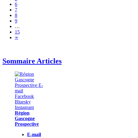
6
7
8
9
…
15
∞
Sommaire Articles
Région
Gascogne
Prospective
E-mail