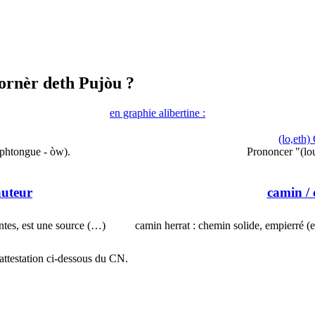
ornèr deth Pujòu ?
en graphie alibertine :
(lo,eth)
iphtongue - òw).
Prononcer "(lo
auteur
camin
/ 
ntes, est une source (…)
camin herrat : chemin solide, empierré (
attestation ci-dessous du CN.