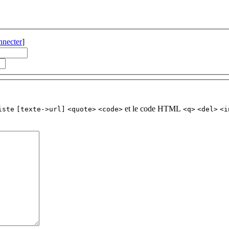
nnecter
]
et le code HTML
iste
[texte->url]
<quote>
<code>
<q>
<del>
<i