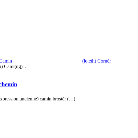
 Camin
(lo,eth) Cornèr
u) Cami(ng)".
chemin
expression ancienne) camin brostèr (…)