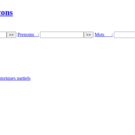
cons
Prenoms :
Mots :
oriques partiels