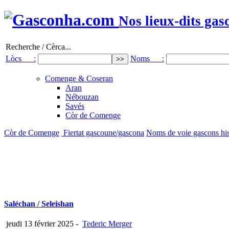
Nos lieux-dits gas
Recherche / Cèrca...
Lòcs :
Noms :
Comenge & Coseran
Aran
Nébouzan
Savés
Còr de Comenge
Còr de Comenge
Fiertat gascoune/gascona
Noms de voie gascons hist
Saléchan / Seleishan
jeudi 13 février 2025
-
Tederic Merger