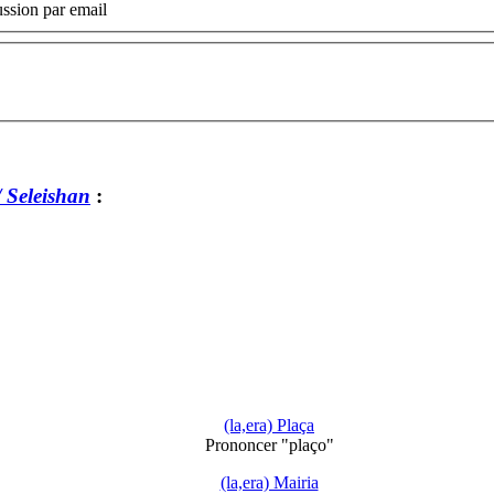
ssion par email
 Seleishan
:
(la,era) Plaça
Prononcer "plaço"
(la,era) Mairia