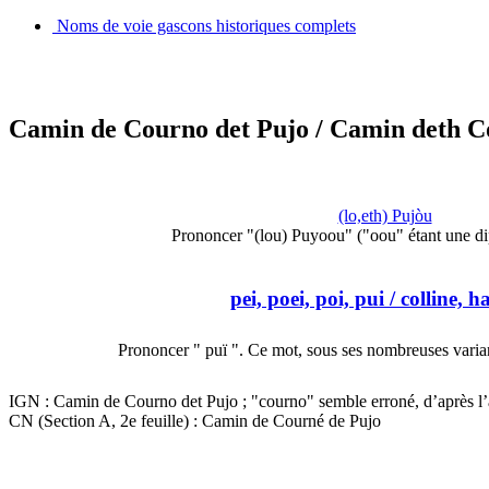
Noms de voie gascons historiques complets
Camin de Courno det Pujo
/ Camin deth C
(lo,eth) Pujòu
Prononcer "(lou) Puyoou" ("oou" étant une d
pei, poei, poi, pui
/ colline, h
Prononcer " puï ". Ce mot, sous ses nombreuses varia
IGN : Camin de Courno det Pujo ; "courno" semble erroné, d’après l’
CN (Section A, 2e feuille) : Camin de Courné de Pujo