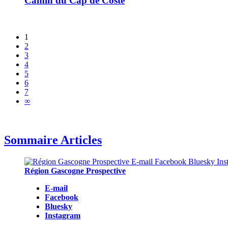
Camin du Cap de Coste
1
2
3
4
5
6
7
∞
Sommaire Articles
Région Gascogne Prospective
E-mail
Facebook
Bluesky
Instagram