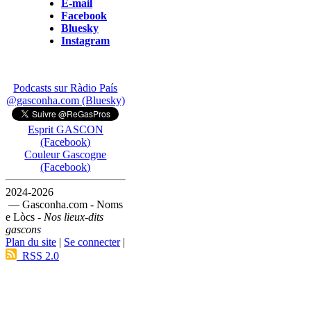
E-mail
Facebook
Bluesky
Instagram
Podcasts sur Ràdio País
@gasconha.com (Bluesky)
Esprit GASCON
(Facebook)
Couleur Gascogne
(Facebook)
2024-2026
— Gasconha.com - Noms
e Lòcs -
Nos lieux-dits
gascons
Plan du site
|
Se connecter
|
RSS 2.0