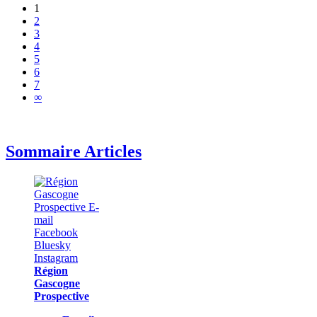
1
2
3
4
5
6
7
∞
Sommaire Articles
Région
Gascogne
Prospective