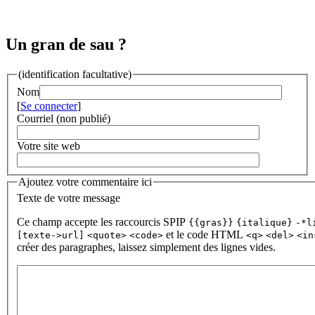
Un gran de sau ?
(identification facultative)
Nom
[
Se connecter
]
Courriel (non publié)
Votre site web
Ajoutez votre commentaire ici
Texte de votre message
Ce champ accepte les raccourcis SPIP
{{gras}}
{italique}
-*l
et le code HTML
[texte->url]
<quote>
<code>
<q>
<del>
<in
créer des paragraphes, laissez simplement des lignes vides.