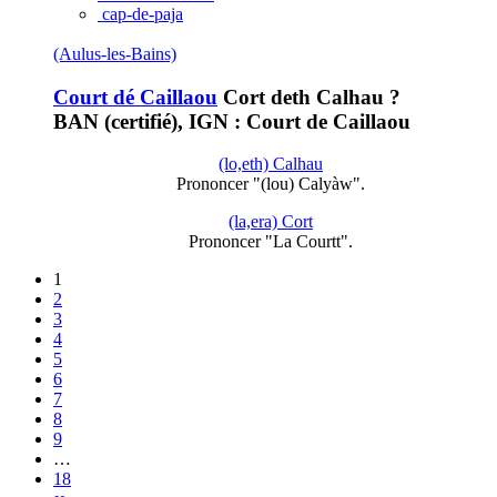
cap-de-paja
(Aulus-les-Bains)
Court dé Caillaou
Cort deth Calhau ?
BAN (certifié), IGN : Court de Caillaou
(lo,eth) Calhau
Prononcer "(lou) Calyàw".
(la,era) Cort
Prononcer "La Courtt".
1
2
3
4
5
6
7
8
9
…
18