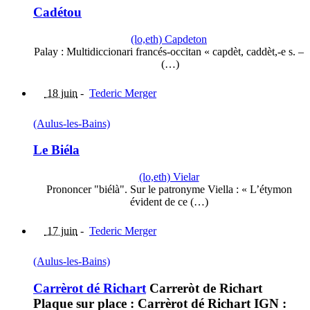
Cadétou
(lo,eth) Capdeton
Palay : Multidiccionari francés-occitan « capdèt, caddèt,-e s. –
(…)
18 juin
-
Tederic Merger
(Aulus-les-Bains)
Le Biéla
(lo,eth) Vielar
Prononcer "biélà". Sur le patronyme Viella : « L’étymon
évident de ce (…)
17 juin
-
Tederic Merger
(Aulus-les-Bains)
Carrèrot dé Richart
Carreròt de Richart
Plaque sur place : Carrèrot dé Richart IGN :