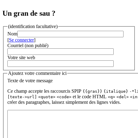
Un gran de sau ?
(identification facultative)
Nom
[
Se connecter
]
Courriel (non publié)
Votre site web
Ajoutez votre commentaire ici
Texte de votre message
Ce champ accepte les raccourcis SPIP
{{gras}}
{italique}
-*l
et le code HTML
[texte->url]
<quote>
<code>
<q>
<del>
<in
créer des paragraphes, laissez simplement des lignes vides.