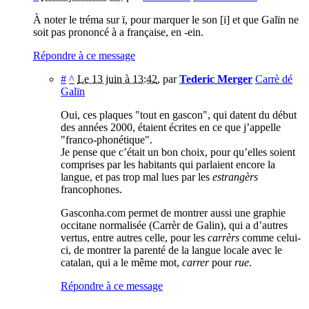
À noter le tréma sur ï, pour marquer le son [i] et que Galïn ne
soit pas prononcé à a française, en -ein.
Répondre à ce message
#
^
Le 13 juin à 13:42
,
par
Tederic Merger
Carrè dé
Galïn
Oui, ces plaques "tout en gascon", qui datent du début
des années 2000, étaient écrites en ce que j’appelle
"franco-phonétique".
Je pense que c’était un bon choix, pour qu’elles soient
comprises par les habitants qui parlaient encore la
langue, et pas trop mal lues par les
estrangèrs
francophones.
Gasconha.com permet de montrer aussi une graphie
occitane normalisée (Carrèr de Galin), qui a d’autres
vertus, entre autres celle, pour les
carrèrs
comme celui-
ci, de montrer la parenté de la langue locale avec le
catalan, qui a le même mot,
carrer
pour
rue
.
Répondre à ce message