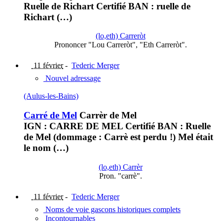
Ruelle de Richart Certifié BAN : ruelle de
Richart (…)
(lo,eth) Carreròt
Prononcer "Lou Carreròt", "Eth Carreròt".
11 février
-
Tederic Merger
Nouvel adressage
(Aulus-les-Bains)
Carré de Mel
Carrèr de Mel
IGN : CARRE DE MEL Certifié BAN : Ruelle
de Mel (dommage : Carrè est perdu !) Mel était
le nom (…)
(lo,eth) Carrèr
Pron. "carrè".
11 février
-
Tederic Merger
Noms de voie gascons historiques complets
Incontournables