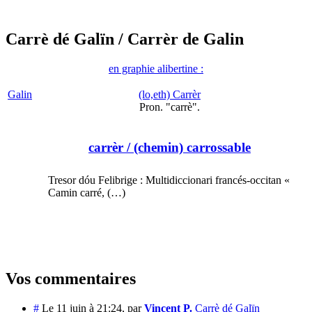
Carrè dé Galïn
/ Carrèr de Galin
en graphie alibertine :
Galin
(lo,eth) Carrèr
Pron. "carrè".
carrèr
/ (chemin) carrossable
Tresor dóu Felibrige : Multidiccionari francés-occitan «
Camin carré, (…)
Vos commentaires
#
Le 11 juin à 21:24
,
par
Vincent P.
Carrè dé Galïn