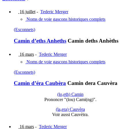
16 juillet
-
Tederic Merger
Noms de voie gascons historiques complets
(Esconnets)
Camin d’eths Anheths
Camin deths Anhèths
16 mars
-
Tederic Merger
Noms de voie gascons historiques complets
(Esconnets)
Camin d’éra Caubèra
Camin dera Cauvèra
(lo,eth) Camin
Prononcer "(lou) Cami(ng)".
(la,era) Cauvèra
Voir aussi Cauvèira.
16 mars
-
Tederic Merger