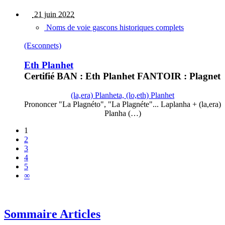
21 juin 2022
Noms de voie gascons historiques complets
(Esconnets)
Eth Planhet
Certifié BAN : Eth Planhet FANTOIR : Plagnet
(la,era) Planheta, (lo,eth) Planhet
Prononcer "La Plagnéto", "La Plagnéte"... Laplanha + (la,era)
Planha (…)
1
2
3
4
5
∞
Sommaire Articles