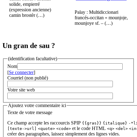
solide, empierré
(expression ancienne)
Palay : Multidiccionari
camin brostèr (…)
francés-occitan « mounjoje,
mounjoye sf. – (…)
Un gran de sau ?
(identification facultative)
Nom
[
Se connecter
]
Courriel (non publié)
Votre site web
Ajoutez votre commentaire ici
Texte de votre message
Ce champ accepte les raccourcis SPIP
{{gras}}
{italique}
-*l
et le code HTML
[texte->url]
<quote>
<code>
<q>
<del>
<in
créer des paragraphes, laissez simplement des lignes vides.