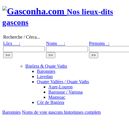
Nos lieux-dits
gascons
Recherche / Cèrca...
Lòcs :
Noms :
Prenoms :
Bigòrra & Quate Vaths
Baronnies
Lavedan
Quatre Vallées / Quate Vaths
Aure-Louron
Barousse / Varossa
Magnoac
Còr de Bigòrra
Baronnies
Noms de voie gascons historiques complets