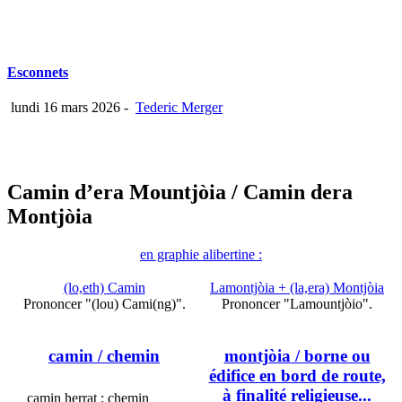
Esconnets
lundi 16 mars 2026
-
Tederic Merger
Camin d’era Mountjòia
/ Camin dera
Montjòia
en graphie alibertine :
(lo,eth) Camin
Lamontjòia + (la,era) Montjòia
Prononcer "(lou) Cami(ng)".
Prononcer "Lamountjòio".
camin
/ chemin
montjòia
/ borne ou
édifice en bord de route,
à finalité religieuse...
camin herrat : chemin