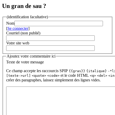
Un gran de sau ?
(identification facultative)
Nom
[
Se connecter
]
Courriel (non publié)
Votre site web
Ajoutez votre commentaire ici
Texte de votre message
Ce champ accepte les raccourcis SPIP
{{gras}}
{italique}
-*l
et le code HTML
[texte->url]
<quote>
<code>
<q>
<del>
<in
créer des paragraphes, laissez simplement des lignes vides.