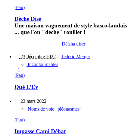
(Pau)
Dèche Dise
Une maison vaguement de style basco-landais
... que l'on "dèche" rouiller !
Dèisha díser
23 décembre 2022
-
Tederic Merger
Incontournables
|
1
(Pau)
Qué L’Ey
23 mars 2022
Noms de voie "pléonasmes"
(Pau)
Impasse Cami Débat