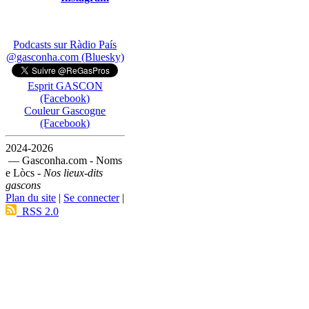
Podcasts sur Ràdio País
@gasconha.com (Bluesky)
Esprit GASCON
(Facebook)
Couleur Gascogne
(Facebook)
2024-2026
— Gasconha.com - Noms
e Lòcs -
Nos lieux-dits
gascons
Plan du site
|
Se connecter
|
RSS 2.0