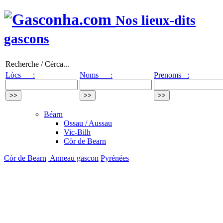
Nos lieux-dits
gascons
Recherche / Cèrca...
Lòcs :
Noms :
Prenoms :
Béarn
Ossau / Aussau
Vic-Bilh
Còr de Bearn
Còr de Bearn
Anneau gascon
Pyrénées