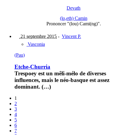
Devath
(lo,eth) Camin
Prononcer "(lou) Cami(ng)".
21 septembre 2015
-
Vincent P.
Vasconia
(Pau)
Etche-Churria
Trespoey est un mêli-mélo de diverses
influences, mais le néo-basque est assez
dominant. (…)
1
2
3
4
5
6
7