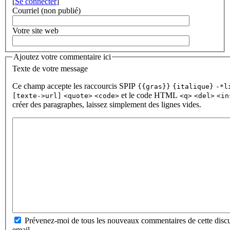
[
Se connecter
]
Courriel (non publié)
Votre site web
Ajoutez votre commentaire ici
Texte de votre message
Ce champ accepte les raccourcis SPIP
{{gras}}
{italique}
-*l
et le code HTML
[texte->url]
<quote>
<code>
<q>
<del>
<in
créer des paragraphes, laissez simplement des lignes vides.
Prévenez-moi de tous les nouveaux commentaires de cette discu
email