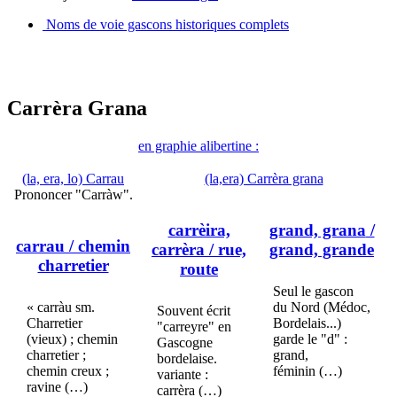
Noms de voie gascons historiques complets
Carrèra Grana
en graphie alibertine :
(la, era, lo) Carrau
(la,era) Carrèra grana
Prononcer "Carràw".
carrèira,
grand, grana
/
carrau
/ chemin
carrèra
/ rue,
grand, grande
charretier
route
Seul le gascon
« carràu sm.
du Nord (Médoc,
Souvent écrit
Charretier
Bordelais...)
"carreyre" en
(vieux) ; chemin
garde le "d" :
Gascogne
charretier ;
grand,
bordelaise.
chemin creux ;
féminin (…)
variante :
ravine (…)
carrèra (…)