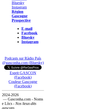
Région
Gascogne
Prospective
E-mail
Facebook
Bluesky
Instagram
Podcasts sur Ràdio País
@gasconha.com (Bluesky)
Esprit GASCON
(Facebook)
Couleur Gascogne
(Facebook)
2024-2026
— Gasconha.com - Noms
e Lòcs -
Nos lieux-dits
gascons