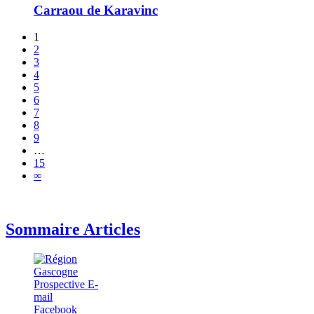
Carraou de Karavinc
1
2
3
4
5
6
7
8
9
…
15
∞
Sommaire Articles