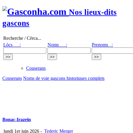
Nos lieux-dits
gascons
Recherche / Cèrca...
Lòcs :
Noms :
Prenoms :
Couserans
Couserans
Noms de voie gascons historiques complets
Bonac-Irazein
lundi 1er juin 2026
-
Tederic Merger