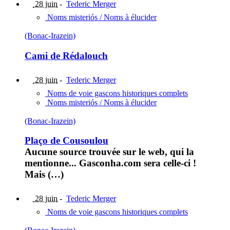
28 juin
-
Tederic Merger
Noms misteriós / Noms à élucider
(Bonac-Irazein)
Cami de Rédalouch
28 juin
-
Tederic Merger
Noms de voie gascons historiques complets
Noms misteriós / Noms à élucider
(Bonac-Irazein)
Plaço de Cousoulou
Aucune source trouvée sur le web, qui la
mentionne... Gasconha.com sera celle-ci !
Mais (…)
28 juin
-
Tederic Merger
Noms de voie gascons historiques complets