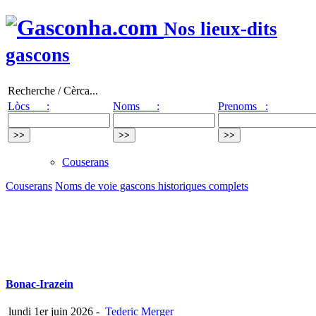
Nos lieux-dits
gascons
Recherche / Cèrca...
Lòcs :
Noms :
Prenoms :
Couserans
Couserans
Noms de voie gascons historiques complets
Bonac-Irazein
lundi 1er juin 2026
-
Tederic Merger