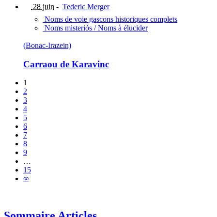
28 juin
-
Tederic Merger
Noms de voie gascons historiques complets
Noms misteriós / Noms à élucider
(Bonac-Irazein)
Carraou de Karavinc
1
2
3
4
5
6
7
8
9
…
15
∞
Sommaire Articles