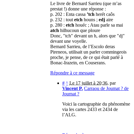
Le livre de Bernard Sarrieu (que m’as
prestat !) donne une réponse :
p. 202 : Enta cassa
’tch
herét caôs
p. 232 : tout
etch
houns ;
edj
aire
p. 280 :
etch
houéc ; Atau parle sa mai
atch
hilhucoun que ploure
Donc, "tch" devant un h, alors que "dj"
devant une voyelle.
Bernard Sarrieu, de l’Escolo deras
Pireneos, utilisait un parler commingeois
proche, je pense, de ce qui était parlé à
Bonac-Irazein, en Couserans.
Répondre à ce message
#
^
Le 17 juillet à 20:36
,
par
Vincent P.
Carraou de Joumat ? de
Journat ?
Voici la cartographie du phénomène
via les cartes 2433 et 2434 de
l’ALG.