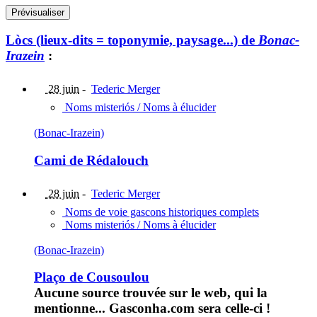
Lòcs (lieux-dits = toponymie, paysage...) de
Bonac-
Irazein
:
28 juin
-
Tederic Merger
Noms misteriós / Noms à élucider
(Bonac-Irazein)
Cami de Rédalouch
28 juin
-
Tederic Merger
Noms de voie gascons historiques complets
Noms misteriós / Noms à élucider
(Bonac-Irazein)
Plaço de Cousoulou
Aucune source trouvée sur le web, qui la
mentionne... Gasconha.com sera celle-ci !