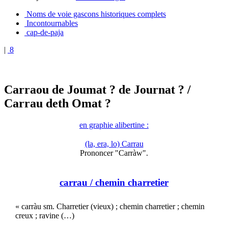
Noms de voie gascons historiques complets
Incontournables
cap-de-paja
|
8
Carraou de Joumat ? de Journat ?
/
Carrau deth Omat ?
en graphie alibertine :
(la, era, lo) Carrau
Prononcer "Carràw".
carrau
/ chemin charretier
« carràu sm. Charretier (vieux) ; chemin charretier ; chemin
creux ; ravine (…)