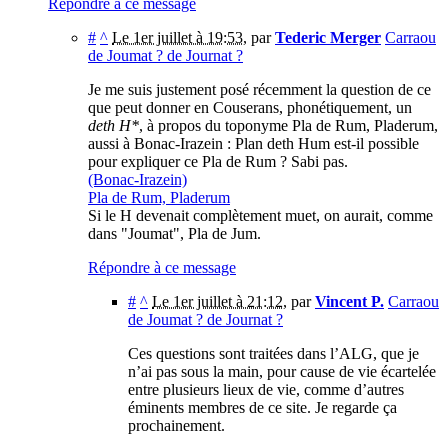
Répondre à ce message
#
^
Le 1er juillet à 19:53
,
par
Tederic Merger
Carraou
de Joumat ? de Journat ?
Je me suis justement posé récemment la question de ce
que peut donner en Couserans, phonétiquement, un
deth H*
, à propos du toponyme Pla de Rum, Pladerum,
aussi à Bonac-Irazein : Plan deth Hum est-il possible
pour expliquer ce Pla de Rum ? Sabi pas.
(Bonac-Irazein)
Pla de Rum, Pladerum
Si le H devenait complètement muet, on aurait, comme
dans "Joumat", Pla de Jum.
Répondre à ce message
#
^
Le 1er juillet à 21:12
,
par
Vincent P.
Carraou
de Joumat ? de Journat ?
Ces questions sont traitées dans l’ALG, que je
n’ai pas sous la main, pour cause de vie écartelée
entre plusieurs lieux de vie, comme d’autres
éminents membres de ce site. Je regarde ça
prochainement.