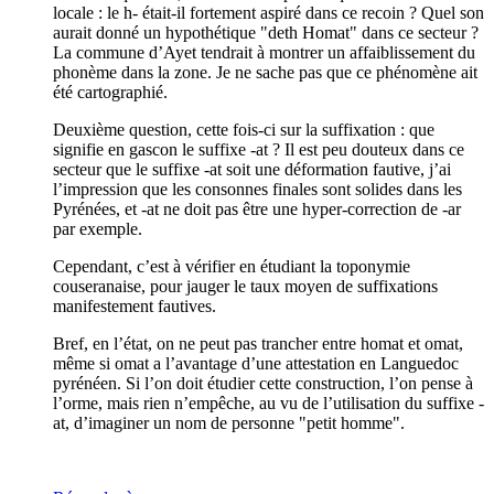
locale : le h- était-il fortement aspiré dans ce recoin ? Quel son
aurait donné un hypothétique "deth Homat" dans ce secteur ?
La commune d’Ayet tendrait à montrer un affaiblissement du
phonème dans la zone. Je ne sache pas que ce phénomène ait
été cartographié.
Deuxième question, cette fois-ci sur la suffixation : que
signifie en gascon le suffixe -at ? Il est peu douteux dans ce
secteur que le suffixe -at soit une déformation fautive, j’ai
l’impression que les consonnes finales sont solides dans les
Pyrénées, et -at ne doit pas être une hyper-correction de -ar
par exemple.
Cependant, c’est à vérifier en étudiant la toponymie
couseranaise, pour jauger le taux moyen de suffixations
manifestement fautives.
Bref, en l’état, on ne peut pas trancher entre homat et omat,
même si omat a l’avantage d’une attestation en Languedoc
pyrénéen. Si l’on doit étudier cette construction, l’on pense à
l’orme, mais rien n’empêche, au vu de l’utilisation du suffixe -
at, d’imaginer un nom de personne "petit homme".