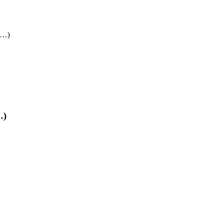
 (…)
…)