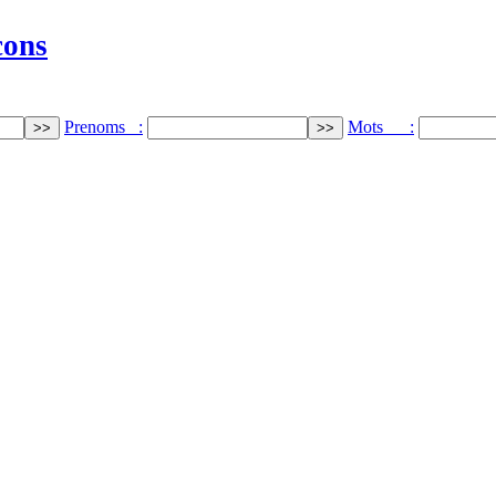
cons
Prenoms :
Mots :