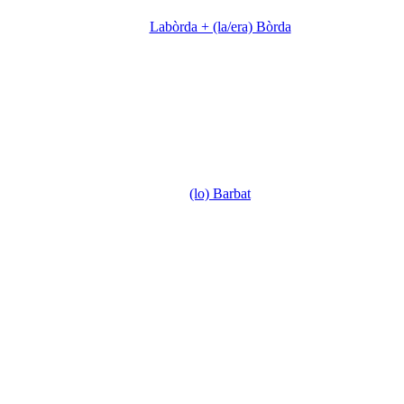
Labòrda + (la/era) Bòrda
(lo) Barbat