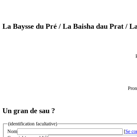
La Baysse du Pré
/ La Baisha dau Prat
/ L
Pron
Un gran de sau ?
(identification facultative)
Nom
[
Se co