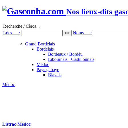
Nos lieux-dits gas
Recherche / Cèrca...
Lòcs :
Noms :
Grand Bordelais
Bordelais
Bordeaux / Bordèu
Libournais - Castillonnais
Médoc
Pays gabaye
Blayais
Médoc
Listrac-Médoc