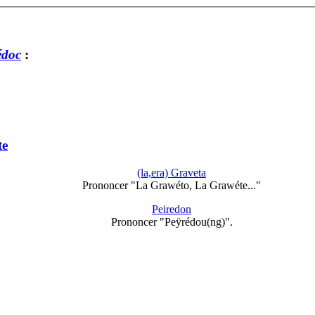
édoc
:
te
(la,era) Graveta
Prononcer "La Grawéto, La Grawéte..."
Peiredon
Prononcer "Peÿrédou(ng)".