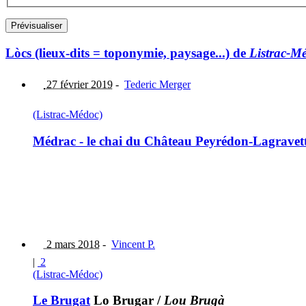
Lòcs (lieux-dits = toponymie, paysage...) de
Listrac-M
27 février 2019
-
Tederic Merger
(Listrac-Médoc)
Médrac - le chai du Château Peyrédon-Lagravet
2 mars 2018
-
Vincent P.
|
2
(Listrac-Médoc)
Le Brugat
Lo Brugar
/
Lou Brugà