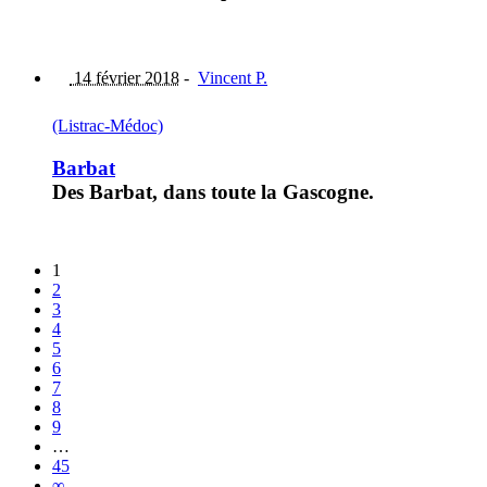
14 février 2018
-
Vincent P.
(Listrac-Médoc)
Barbat
Des Barbat, dans toute la Gascogne.
1
2
3
4
5
6
7
8
9
…
45
∞