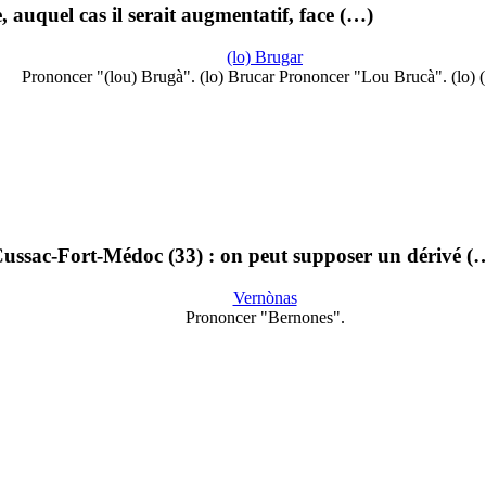
ue, auquel cas il serait augmentatif, face (…)
(lo) Brugar
Prononcer "(lou) Brugà". (lo) Brucar Prononcer "Lou Brucà". (lo)
ussac-Fort-Médoc (33) : on peut supposer un dérivé (
Vernònas
Prononcer "Bernones".