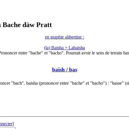
a Bache dàw Pratt
en graphie alibertine :
(la) Baisha + Labaisha
Prononcer entre "bache" et "bacho". Pourrait avoir le sens de terrain bas
baish
/ bas
oncer "bach". baisha (prononcer entre "bache" et "bacho") : "basse" (s
nnecter
]