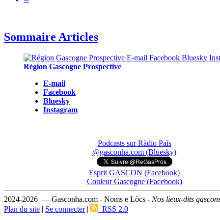
Sommaire Articles
Région Gascogne Prospective
E-mail
Facebook
Bluesky
Instagram
Podcasts sur Ràdio País
@gasconha.com (Bluesky)
Esprit GASCON (Facebook)
Couleur Gascogne (Facebook)
2024-2026 — Gasconha.com - Noms e Lòcs -
Nos lieux-dits gascon
Plan du site
|
Se connecter
|
RSS 2.0