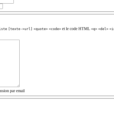
et le code HTML
iste
[texte->url]
<quote>
<code>
<q>
<del>
<i
ssion par email