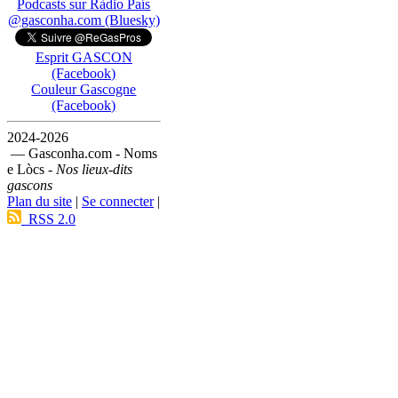
Podcasts sur Ràdio País
@gasconha.com (Bluesky)
Esprit GASCON
(Facebook)
Couleur Gascogne
(Facebook)
2024-2026
— Gasconha.com - Noms
e Lòcs -
Nos lieux-dits
gascons
Plan du site
|
Se connecter
|
RSS 2.0