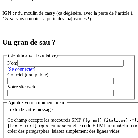
IGN : r du moulin de cassy (ça dégénère, avec la perte de l’article à
Cassi
, sans compter la perte des majuscules !)
Un gran de sau ?
(identification facultative)
Nom
[
Se connecter
]
Courriel (non publié)
Votre site web
Ajoutez votre commentaire ici
Texte de votre message
Ce champ accepte les raccourcis SPIP
{{gras}}
{italique}
-*l
et le code HTML
[texte->url]
<quote>
<code>
<q>
<del>
<in
créer des paragraphes, laissez simplement des lignes vides.