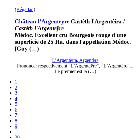
(Bégadan)
Château l’Argenteyre
Castèth l'Argentèira
/
Castèth l'Argenteÿre
Médoc. Excellent cru Bourgeois rouge d'une
superficie de 25 Ha. dans l'appellation Médoc.
[Guy (…)
L’Argentèira, Argentèra
Prononcer respectivement "L’Argenteÿre", "L’Argentèro"...
Le premier est la (…)
1
2
3
4
5
6
7
8
9
…
20