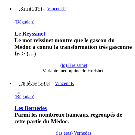
8 mai 2020
-
Vincent P.
(Bégadan)
Le Reyssinet
Le mot reissinet montre que le gascon du
Médoc a connu la transformation très gasconne
fr- > (…)
(lo) Hreissinet
Variante médoquine de Hreishet.
28 février 2018
-
Vincent P.
|
1
(Bégadan)
Les Bernèdes
Parmi les nombreux hameaux regroupés de
cette partie du Médoc.
(las,eras) Vernedas