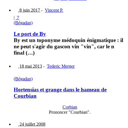
8 juin 2017
-
Vincent P.
|
7
(Bégadan)
Le port de By
By est un toponyme médoquin énigmatique : il
ne peut s'agir du gascon vin "vin", car le n
final (…)
18 mai 2013
-
Tederic Merger
(Bégadan)
Hortensias et grange dans le hameau de
Courbian
Corbian
Prononcer "Courbian".
24 juillet 2008