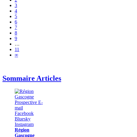
3
4
5
6
7
8
9
…
11
∞
Sommaire Articles
Région
Gascogne