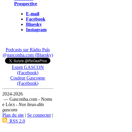
Prospective
E-mail
Facebook
Bluesky
Instagram
Podcasts sur Ràdio País
@gasconha.com (Bluesky)
Esprit GASCON
(Facebook)
Couleur Gascogne
(Facebook)
2024-2026
— Gasconha.com - Noms
e Lòcs -
Nos lieux-dits
gascons
Plan du site
|
Se connecter
|
RSS 2.0