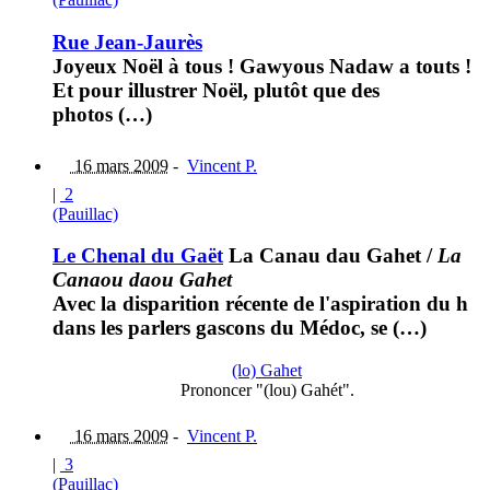
Rue Jean-Jaurès
Joyeux Noël à tous ! Gawyous Nadaw a touts !
Et pour illustrer Noël, plutôt que des
photos (…)
16 mars 2009
-
Vincent P.
|
2
(Pauillac)
Le Chenal du Gaët
La Canau dau Gahet
/
La
Canaou daou Gahet
Avec la disparition récente de l'aspiration du h
dans les parlers gascons du Médoc, se (…)
(lo) Gahet
Prononcer "(lou) Gahét".
16 mars 2009
-
Vincent P.
|
3
(Pauillac)