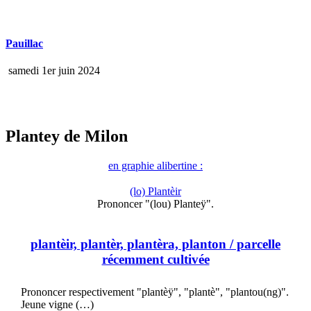
Pauillac
samedi 1er juin 2024
Plantey de Milon
en graphie alibertine :
(lo) Plantèir
Prononcer "(lou) Planteÿ".
plantèir, plantèr, plantèra, planton
/ parcelle
récemment cultivée
Prononcer respectivement "plantèÿ", "plantè", "plantou(ng)".
Jeune vigne (…)