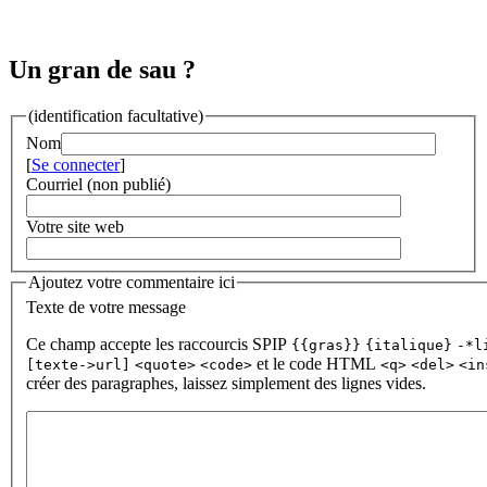
Un gran de sau ?
(identification facultative)
Nom
[
Se connecter
]
Courriel (non publié)
Votre site web
Ajoutez votre commentaire ici
Texte de votre message
Ce champ accepte les raccourcis SPIP
{{gras}}
{italique}
-*l
et le code HTML
[texte->url]
<quote>
<code>
<q>
<del>
<in
créer des paragraphes, laissez simplement des lignes vides.