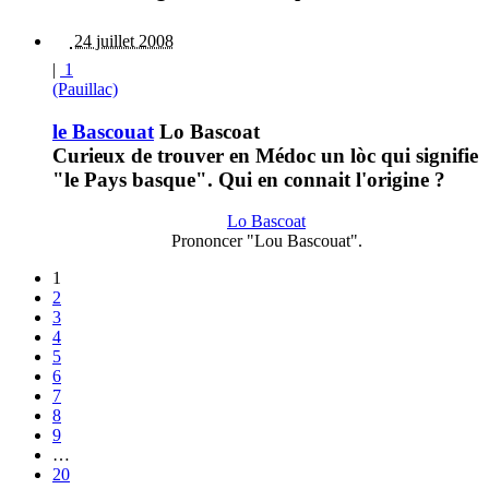
24 juillet 2008
|
1
(Pauillac)
le Bascouat
Lo Bascoat
Curieux de trouver en Médoc un lòc qui signifie
"le Pays basque". Qui en connait l'origine ?
Lo Bascoat
Prononcer "Lou Bascouat".
1
2
3
4
5
6
7
8
9
…
20