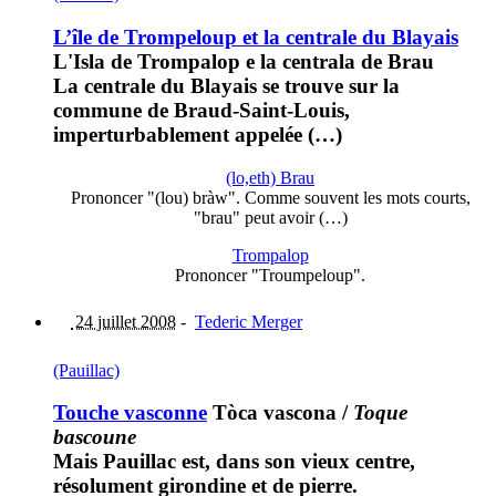
L’île de Trompeloup et la centrale du Blayais
L'Isla de Trompalop e la centrala de Brau
La centrale du Blayais se trouve sur la
commune de Braud-Saint-Louis,
imperturbablement appelée (…)
(lo,eth) Brau
Prononcer "(lou) bràw". Comme souvent les mots courts,
"brau" peut avoir (…)
Trompalop
Prononcer "Troumpeloup".
24 juillet 2008
-
Tederic Merger
(Pauillac)
Touche vasconne
Tòca vascona
/
Toque
bascoune
Mais Pauillac est, dans son vieux centre,
résolument girondine et de pierre.