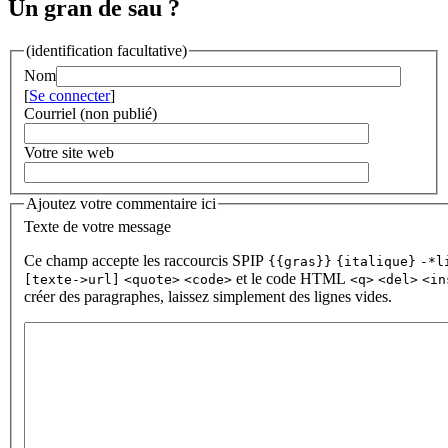
Un gran de sau ?
(identification facultative)
Nom
[
Se connecter
]
Courriel (non publié)
Votre site web
Ajoutez votre commentaire ici
Texte de votre message
Ce champ accepte les raccourcis SPIP
{{gras}}
{italique}
-*l
et le code HTML
[texte->url]
<quote>
<code>
<q>
<del>
<in
créer des paragraphes, laissez simplement des lignes vides.