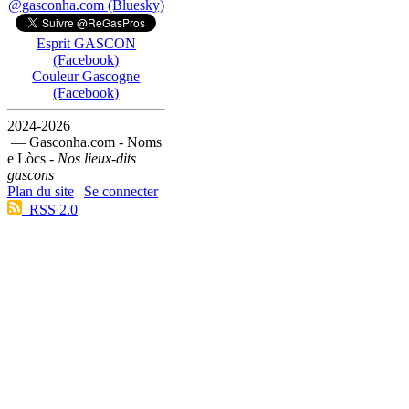
@gasconha.com (Bluesky)
Esprit GASCON
(Facebook)
Couleur Gascogne
(Facebook)
2024-2026
— Gasconha.com - Noms
e Lòcs -
Nos lieux-dits
gascons
Plan du site
|
Se connecter
|
RSS 2.0