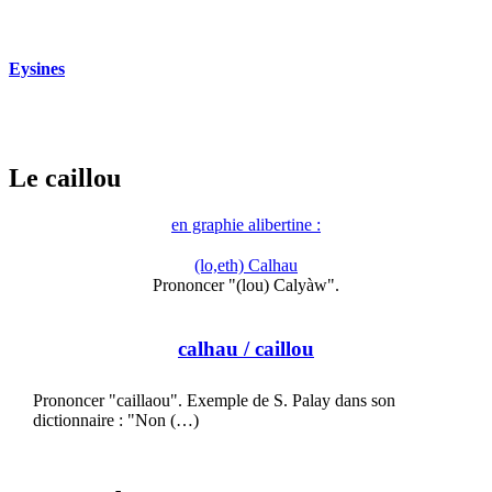
Eysines
Le caillou
en graphie alibertine :
(lo,eth) Calhau
Prononcer "(lou) Calyàw".
calhau
/ caillou
Prononcer "caillaou". Exemple de S. Palay dans son
dictionnaire : "Non (…)