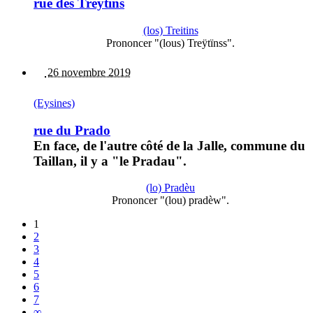
rue des Treytins
(los) Treitins
Prononcer "(lous) Treÿtïnss".
26 novembre 2019
(Eysines)
rue du Prado
En face, de l'autre côté de la Jalle, commune du
Taillan, il y a "le Pradau".
(lo) Pradèu
Prononcer "(lou) pradèw".
1
2
3
4
5
6
7
∞