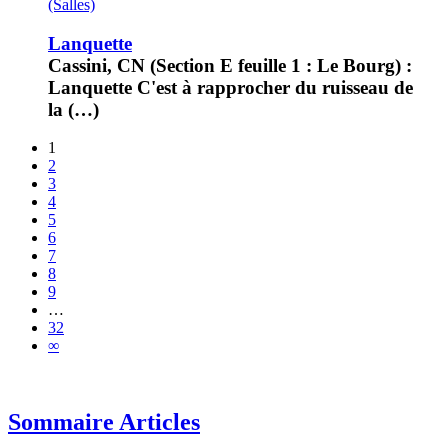
(Salles)
Lanquette
Cassini, CN (Section E feuille 1 : Le Bourg) :
Lanquette C'est à rapprocher du ruisseau de
la (…)
1
2
3
4
5
6
7
8
9
…
32
∞
Sommaire Articles