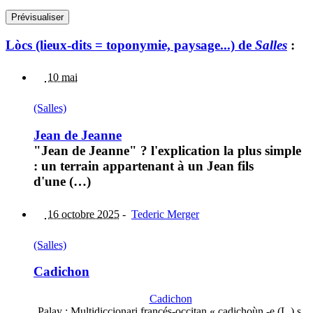
Lòcs (lieux-dits = toponymie, paysage...) de
Salles
:
10 mai
(Salles)
Jean de Jeanne
"Jean de Jeanne" ? l'explication la plus simple
: un terrain appartenant à un Jean fils
d'une (…)
16 octobre 2025
-
Tederic Merger
(Salles)
Cadichon
Cadichon
Palay : Multidiccionari francés-occitan « cadichoùn,-e (L.) s.