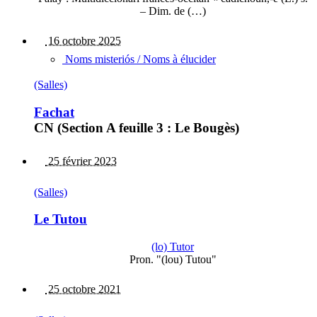
– Dim. de (…)
16 octobre 2025
Noms misteriós / Noms à élucider
(Salles)
Fachat
CN (Section A feuille 3 : Le Bougès)
25 février 2023
(Salles)
Le Tutou
(lo) Tutor
Pron. "(lou) Tutou"
25 octobre 2021