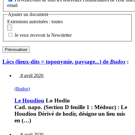
email
Ajouter un document
Extensions autorisées : toutes
Je veux recevoir la Newsletter
Lòcs (lieux-dits = toponymie, paysage...) de
Budos
:
8 avril 2020
(Budos)
Le Houdiou
Lo Hodiu
Cad. napo. (Section D feuille 1 : Médouc) : Le
Houdiou Dérivé de hodir, désigne un lieu mis
en (…)
8 avril 2020