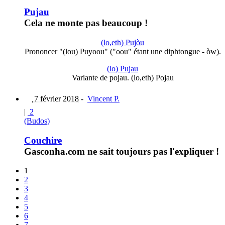
Pujau
Cela ne monte pas beaucoup !
(lo,eth) Pujòu
Prononcer "(lou) Puyoou" ("oou" étant une diphtongue - òw).
(lo) Pujau
Variante de pojau. (lo,eth) Pojau
7 février 2018
-
Vincent P.
|
2
(Budos)
Couchire
Gasconha.com ne sait toujours pas l'expliquer !
1
2
3
4
5
6
7