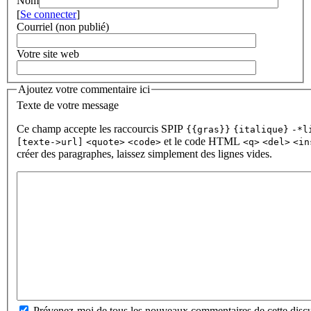
Nom
[
Se connecter
]
Courriel (non publié)
Votre site web
Ajoutez votre commentaire ici
Texte de votre message
Ce champ accepte les raccourcis SPIP
{{gras}}
{italique}
-*l
et le code HTML
[texte->url]
<quote>
<code>
<q>
<del>
<in
créer des paragraphes, laissez simplement des lignes vides.
Prévenez-moi de tous les nouveaux commentaires de cette discu