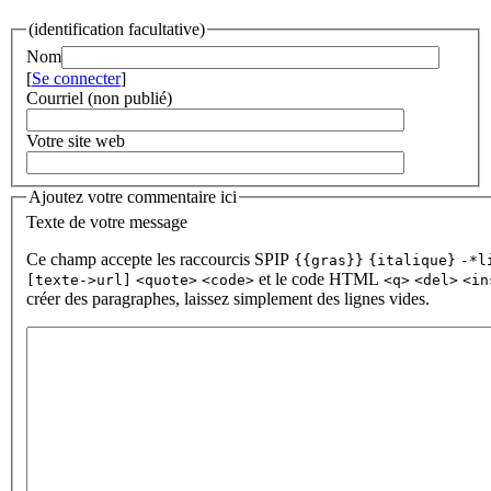
(identification facultative)
Nom
[
Se connecter
]
Courriel (non publié)
Votre site web
Ajoutez votre commentaire ici
Texte de votre message
Ce champ accepte les raccourcis SPIP
{{gras}}
{italique}
-*l
et le code HTML
[texte->url]
<quote>
<code>
<q>
<del>
<in
créer des paragraphes, laissez simplement des lignes vides.