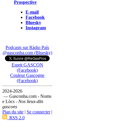
Prospective
E-mail
Facebook
Bluesky
Instagram
Podcasts sur Ràdio País
@gasconha.com (Bluesky)
Esprit GASCON
(Facebook)
Couleur Gascogne
(Facebook)
2024-2026
— Gasconha.com - Noms
e Lòcs -
Nos lieux-dits
gascons
Plan du site
|
Se connecter
|
RSS 2.0