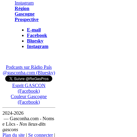
Région
Gascogne
Prospective
E-mail
Facebook
Bluesky
Instagram
Podcasts sur Ràdio País
@gasconha.com (Bluesky)
Esprit GASCON
(Facebook)
Couleur Gascogne
(Facebook)
2024-2026
— Gasconha.com - Noms
e Lòcs -
Nos lieux-dits
gascons
Plan du site
|
Se connecter
|