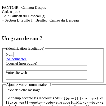
FANTOIR : Caillaou Despos
Cad. napo. :
TA : Cailleau du Despeau (!)
–
Section D feuille 1 : Bruillet : Caillau du Despeau
Un gran de sau ?
(identification facultative)
Nom
[
Se connecter
]
Courriel (non publié)
Votre site web
Ajoutez votre commentaire ici
Texte de votre message
Ce champ accepte les raccourcis SPIP
{{gras}}
{italique}
-*l
et le code HTML
[texte->url]
<quote>
<code>
<q>
<del>
<in