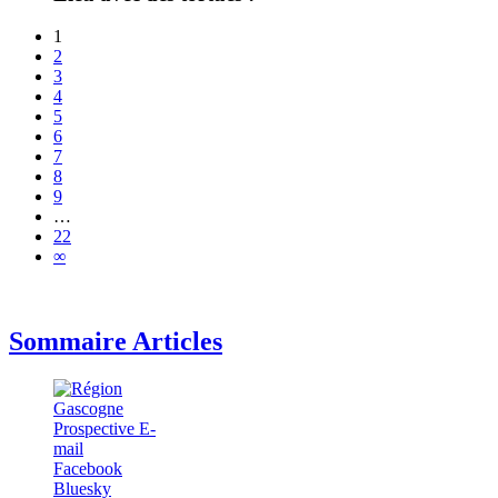
1
2
3
4
5
6
7
8
9
…
22
∞
Sommaire Articles