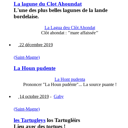
La lagune du Clot Ahoundat
L'une des plus belles lagunes de la lande
bordelaise.
La Lagua deu Clòt Ahondat
Clòt ahondat : ’’mare affaissée’’
22 décembre 2019
(Saint-Magne)
La Houn pudente
La Hont pudenta
Prononcer "La Houn pudénte"... La source puante !
14 octobre 2019
-
Gaby
(Saint-Magne)
les Tartugleys
los Tartuglèirs
Lieu avec des tortues !