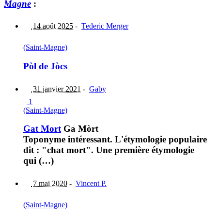
Magne
:
14 août 2025
-
Tederic Merger
(Saint-Magne)
Pòl de Jòcs
31 janvier 2021
-
Gaby
|
1
(Saint-Magne)
Gat Mort
Ga Mòrt
Toponyme intéressant. L'étymologie populaire
dit : "chat mort". Une première étymologie
qui (…)
7 mai 2020
-
Vincent P.
(Saint-Magne)