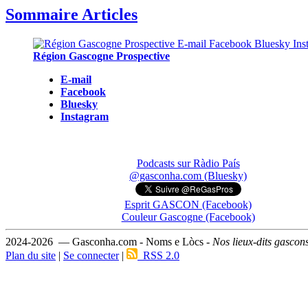
Sommaire Articles
Région Gascogne Prospective
E-mail
Facebook
Bluesky
Instagram
Podcasts sur Ràdio País
@gasconha.com (Bluesky)
Esprit GASCON (Facebook)
Couleur Gascogne (Facebook)
2024-2026 — Gasconha.com - Noms e Lòcs -
Nos lieux-dits gascon
Plan du site
|
Se connecter
|
RSS 2.0