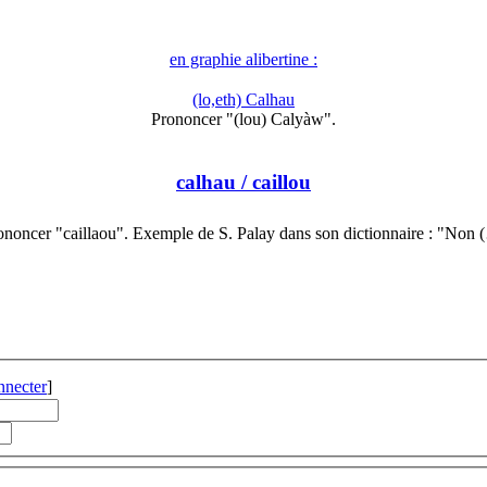
en graphie alibertine :
(lo,eth) Calhau
Prononcer "(lou) Calyàw".
calhau
/ caillou
ononcer "caillaou". Exemple de S. Palay dans son dictionnaire : "Non 
nnecter
]