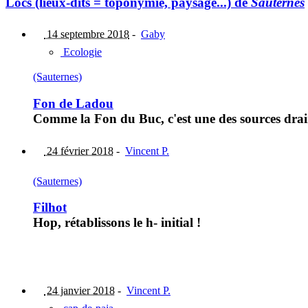
Lòcs (lieux-dits = toponymie, paysage...) de
Sauternes
14 septembre 2018
-
Gaby
Ecologie
(Sauternes)
Fon de Ladou
Comme la Fon du Buc, c'est une des sources drai
24 février 2018
-
Vincent P.
(Sauternes)
Filhot
Hop, rétablissons le h- initial !
24 janvier 2018
-
Vincent P.