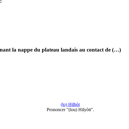
:
nant la nappe du plateau landais au contact de (…)
(lo) Hilhòt
Prononcer "(lou) Hilyòtt".