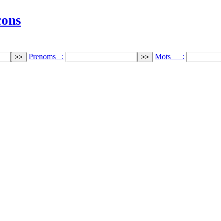
cons
Prenoms :
Mots :