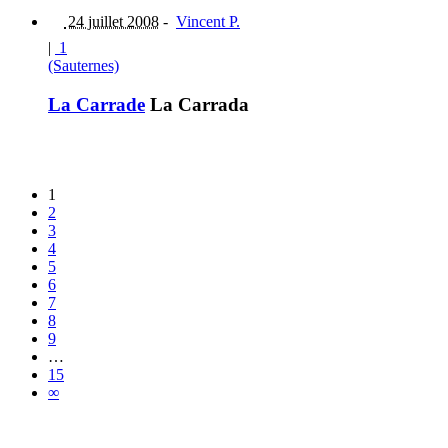
24 juillet 2008
-
Vincent P.
|
1
(Sauternes)
La Carrade
La Carrada
1
2
3
4
5
6
7
8
9
…
15
∞