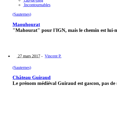
cap-de-paja
Incontournables
(Sauternes)
Maouhourat
"Mahourat" pour l'IGN, mais le chemin est lui
27 mars 2017
-
Vincent P.
(Sauternes)
Château Guiraud
Le prénom médiéval Guiraud est gascon, pas de so