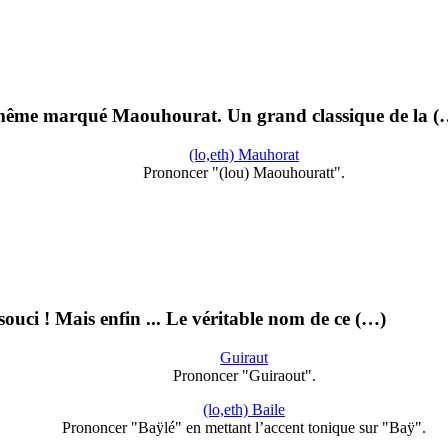
-même marqué Maouhourat. Un grand classique de la (
(lo,eth) Mauhorat
Prononcer "(lou) Maouhouratt".
uci ! Mais enfin ... Le véritable nom de ce (…)
Guiraut
Prononcer "Guiraout".
(lo,eth) Baile
Prononcer "Baÿlé" en mettant l’accent tonique sur "Baÿ".