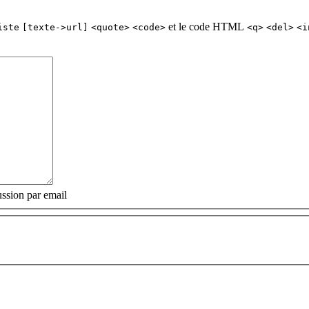
et le code HTML
iste
[texte->url]
<quote>
<code>
<q>
<del>
<i
ssion par email