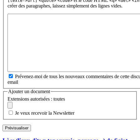
et le code HTML
[texte->url]
<quote>
<code>
<q>
<del>
<in
créer des paragraphes, laissez simplement des lignes vides.
Prévenez-moi de tous les nouveaux commentaires de cette discu
email
Ajouter un document
Extensions autorisées : toutes
Je veux recevoir la Newsletter