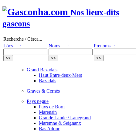
Nos lieux-dits
gascons
Recherche / Cèrca...
Lòcs :
Noms :
Prenoms :
Grand Bazadais
Haut Entre-deux-Mers
Bazadais
Graves & Cernès
Pays negue
Pays de Born
Marensin
Grande Lande / Lanegrand
Maremne & Seignanx
Bas Adour