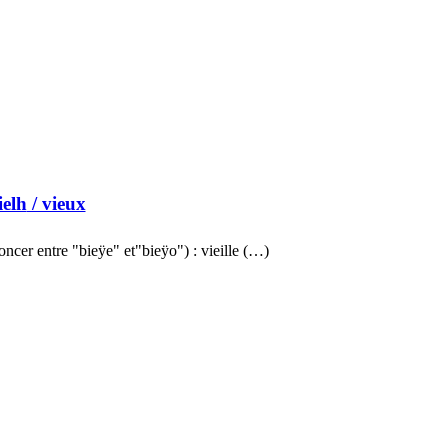
ielh
/ vieux
ncer entre "bieÿe" et"bieÿo") : vieille (…)