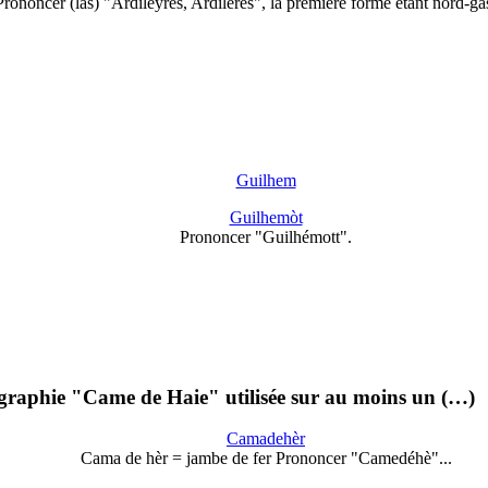
Prononcer (las) "Ardileÿres, Ardilères", la première forme étant nord-g
Guilhem
Guilhemòt
Prononcer "Guilhémott".
 graphie "Came de Haie" utilisée sur au moins un (…)
Camadehèr
Cama de hèr = jambe de fer Prononcer "Camedéhè"...