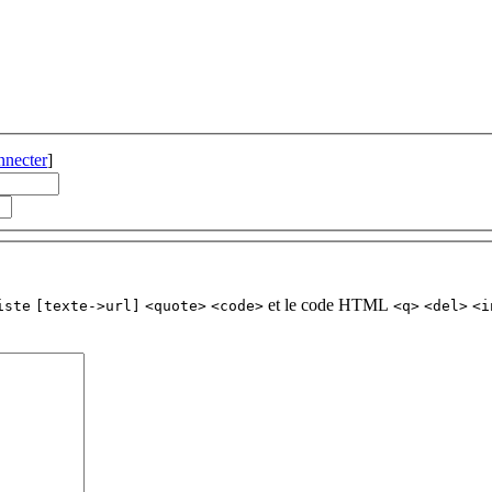
nnecter
]
et le code HTML
iste
[texte->url]
<quote>
<code>
<q>
<del>
<i