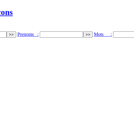
cons
Prenoms :
Mots :