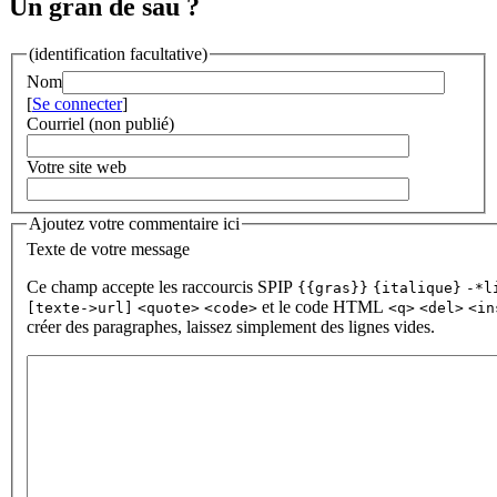
Un gran de sau ?
(identification facultative)
Nom
[
Se connecter
]
Courriel (non publié)
Votre site web
Ajoutez votre commentaire ici
Texte de votre message
Ce champ accepte les raccourcis SPIP
{{gras}}
{italique}
-*l
et le code HTML
[texte->url]
<quote>
<code>
<q>
<del>
<in
créer des paragraphes, laissez simplement des lignes vides.