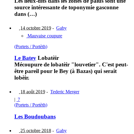
Les lieux-dits dans les zones de palus sont une
source intéressante de toponymie gasconne
dans (…)
14 octobre 2019
-
Gaby
Mauvaise coupure
(Portets / Portèth)
Le Batey
Lobatèir
Mécoupure de lobatèir "louvetier". C'est peut-
être pareil pour le Bey (à Bazas) qui serait
lobèir.
18 août 2019
-
Tederic Merger
|
7
(Portets / Portèth)
Les Boudoubans
25 octobre 2018
-
Gaby