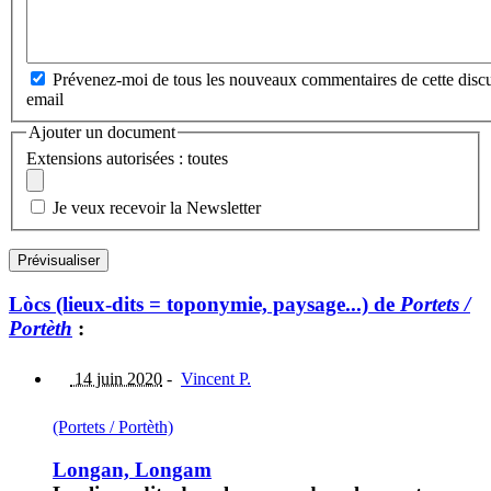
Prévenez-moi de tous les nouveaux commentaires de cette discu
email
Ajouter un document
Extensions autorisées : toutes
Je veux recevoir la Newsletter
Lòcs (lieux-dits = toponymie, paysage...) de
Portets /
Portèth
:
14 juin 2020
-
Vincent P.
(Portets / Portèth)
Longan, Longam