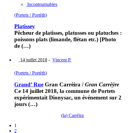
Incontournables
(Portets / Portèth)
Platissey
Pêcheur de platisses, platusses ou platuches :
poissons plats (limande, flétan etc.) [Photo
de (…)
14 juillet 2018
-
Vincent P.
(Portets / Portèth)
Grand’ Rue
Gran Carrèira
/
Gran Carrèÿre
Ce 14 juillet 2018, la commune de Portets
expérimentait Dionysac, un événement sur 2
jours (…)
(la) Carrèira
1
2