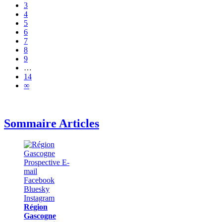
3
4
5
6
7
8
9
…
14
∞
Sommaire Articles
Région
Gascogne