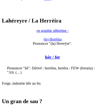
Lahéreyre
/ La Herrèira
en graphie alibertine :
(la) Herrèira
Prononcer "(la) Herreÿre".
hèr
/ fer
Prononcer "hè". Dérivé : herrèira, herrèra : FEW (ferraria) :
"Afr. (…)
Forge, industrie liée au fer.
Un gran de sau ?