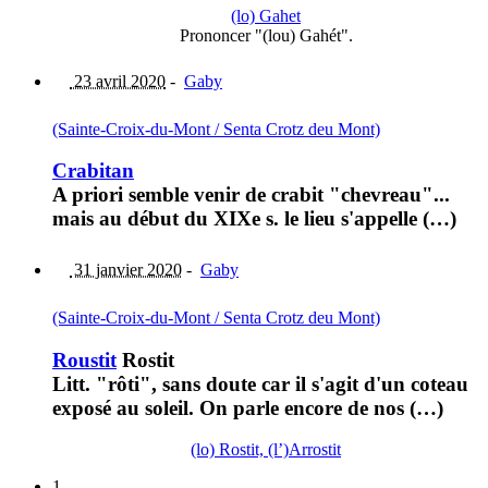
(lo) Gahet
Prononcer "(lou) Gahét".
23 avril 2020
-
Gaby
(Sainte-Croix-du-Mont / Senta Crotz deu Mont)
Crabitan
A priori semble venir de crabit "chevreau"...
mais au début du XIXe s. le lieu s'appelle (…)
31 janvier 2020
-
Gaby
(Sainte-Croix-du-Mont / Senta Crotz deu Mont)
Roustit
Rostit
Litt. "rôti", sans doute car il s'agit d'un coteau
exposé au soleil. On parle encore de nos (…)
(lo) Rostit, (l’)Arrostit
1