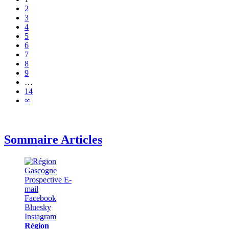
2
3
4
5
6
7
8
9
…
14
∞
Sommaire Articles
Région