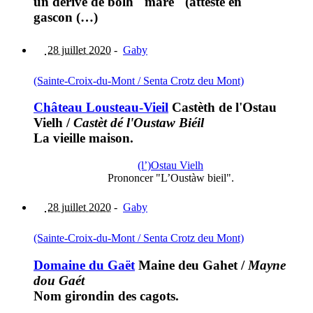
un dérivé de bolh "mare" (attesté en
gascon (…)
28 juillet 2020
-
Gaby
(Sainte-Croix-du-Mont / Senta Crotz deu Mont)
Château Lousteau-Vieil
Castèth de l'Ostau
Vielh
/
Castèt dé l'Oustaw Biéil
La vieille maison.
(l’)Ostau Vielh
Prononcer "L’Oustàw bieil".
28 juillet 2020
-
Gaby
(Sainte-Croix-du-Mont / Senta Crotz deu Mont)
Domaine du Gaët
Maine deu Gahet
/
Mayne
dou Gaét
Nom girondin des cagots.