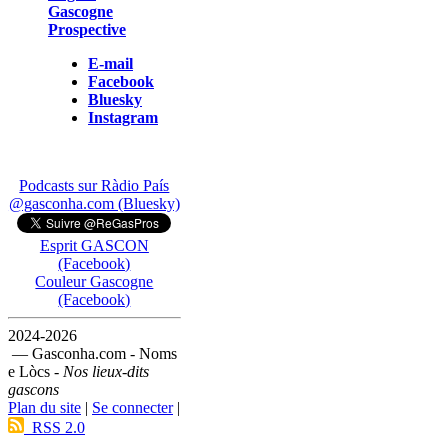
Gascogne
Prospective
E-mail
Facebook
Bluesky
Instagram
Podcasts sur Ràdio País
@gasconha.com (Bluesky)
Esprit GASCON
(Facebook)
Couleur Gascogne
(Facebook)
2024-2026
— Gasconha.com - Noms
e Lòcs -
Nos lieux-dits
gascons
Plan du site
|
Se connecter
|
RSS 2.0