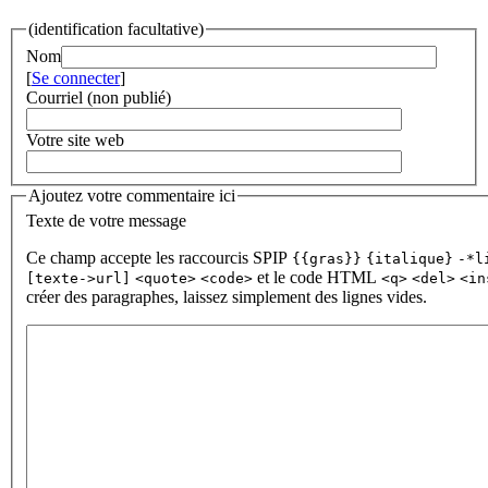
(identification facultative)
Nom
[
Se connecter
]
Courriel (non publié)
Votre site web
Ajoutez votre commentaire ici
Texte de votre message
Ce champ accepte les raccourcis SPIP
{{gras}}
{italique}
-*l
et le code HTML
[texte->url]
<quote>
<code>
<q>
<del>
<in
créer des paragraphes, laissez simplement des lignes vides.