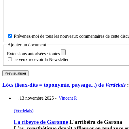
Prévenez-moi de tous les nouveaux commentaires de cette discu
Ajouter un document
Extensions autorisées : toutes
Je veux recevoir la Newsletter
Lòcs (lieux-dits = toponymie, paysage...) de
Verdelais
:
13 novembre 2025
-
Vincent P.
(Verdelais)
La ribeyre de Garonne
L'arribèira de Garona
L'ar- prosthétique devait affleurer en tendance 