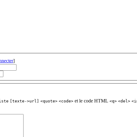
nnecter
]
et le code HTML
iste
[texte->url]
<quote>
<code>
<q>
<del>
<i