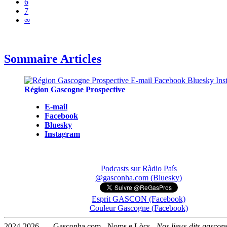
6
7
∞
Sommaire Articles
Région Gascogne Prospective
E-mail
Facebook
Bluesky
Instagram
Podcasts sur Ràdio País
@gasconha.com (Bluesky)
Esprit GASCON (Facebook)
Couleur Gascogne (Facebook)
2024-2026 — Gasconha.com - Noms e Lòcs -
Nos lieux-dits gascon