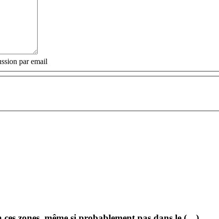
ssion par email
en ces zones, même si probablement pas dans le (…)