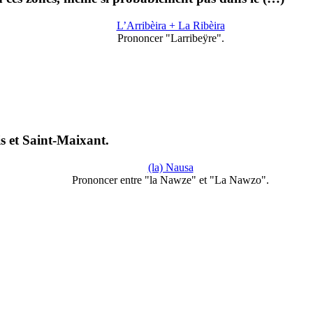
L’Arribèira + La Ribèira
Prononcer "Larribeÿre".
s et Saint-Maixant.
(la) Nausa
Prononcer entre "la Nawze" et "La Nawzo".