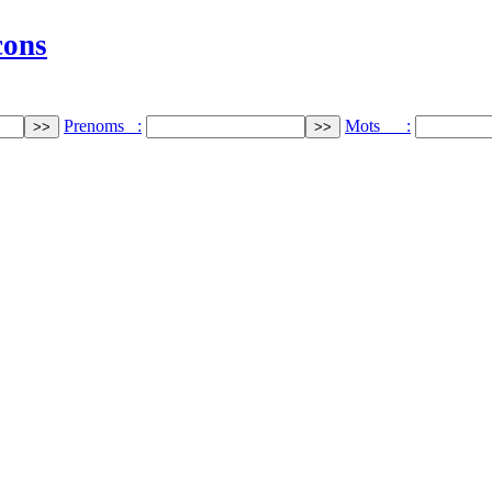
cons
Prenoms :
Mots :