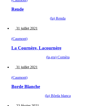
(Caumont)
Rende
(la) Renda
31 juillet 2021
(Caumont)
La Cournère, Lacournère
(la,era) Cornèra
31 juillet 2021
(Caumont)
Borde Blanche
(la) Bòrda blanca
23 février 2021