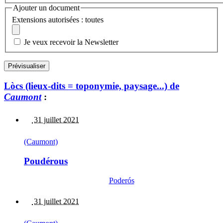
Ajouter un document
Extensions autorisées : toutes
Je veux recevoir la Newsletter
Lòcs (lieux-dits = toponymie, paysage...) de
Caumont
:
31 juillet 2021
(Caumont)
Poudérous
Poderós
31 juillet 2021