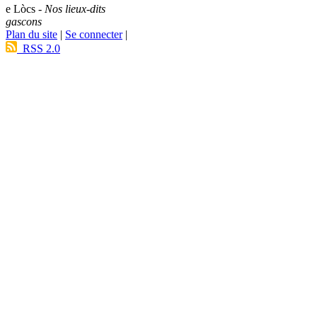
e Lòcs -
Nos lieux-dits
gascons
Plan du site
|
Se connecter
|
RSS 2.0