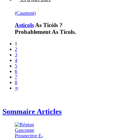
(Caumont)
Asticols
As Ticòls ?
Probablement As Ticols.
1
2
3
4
5
6
7
8
∞
Sommaire Articles