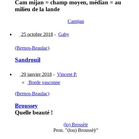
Cam mijan = champ moyen, médian = au
milieu de la lande
Camijan
25 octobre 2018
-
Gaby
(Bernos-Beaulac)
Sandrouil
29 janvier 2018
-
Vincent P.
Borde vasconne
(Bernos-Beaulac)
Broussey
Quelle beauté !
(lo) Brossèir
Pron. "(lou) Broussèÿ"