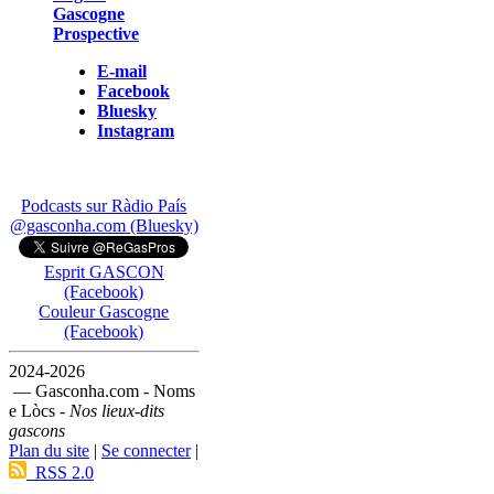
Gascogne
Prospective
E-mail
Facebook
Bluesky
Instagram
Podcasts sur Ràdio País
@gasconha.com (Bluesky)
Esprit GASCON
(Facebook)
Couleur Gascogne
(Facebook)
2024-2026
— Gasconha.com - Noms
e Lòcs -
Nos lieux-dits
gascons
Plan du site
|
Se connecter
|
RSS 2.0