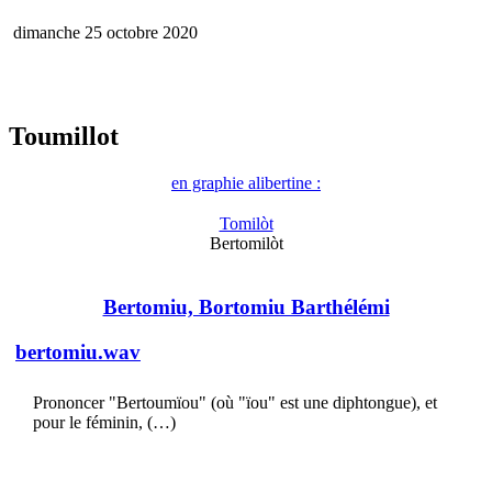
dimanche 25 octobre 2020
Toumillot
en graphie alibertine :
Tomilòt
Bertomilòt
Bertomiu, Bortomiu Barthélémi
bertomiu.wav
Prononcer "Bertoumïou" (où "ïou" est une diphtongue), et
pour le féminin, (…)