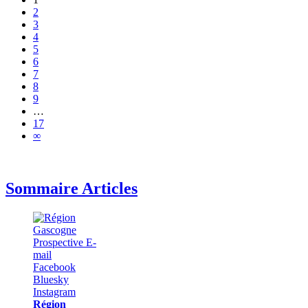
2
3
4
5
6
7
8
9
…
17
∞
Sommaire Articles
Région