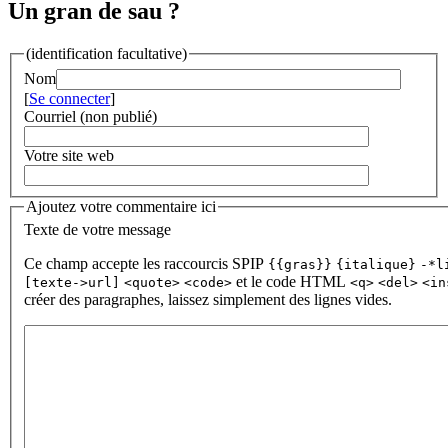
Un gran de sau ?
(identification facultative)
Nom
[
Se connecter
]
Courriel (non publié)
Votre site web
Ajoutez votre commentaire ici
Texte de votre message
Ce champ accepte les raccourcis SPIP
{{gras}}
{italique}
-*l
et le code HTML
[texte->url]
<quote>
<code>
<q>
<del>
<in
créer des paragraphes, laissez simplement des lignes vides.