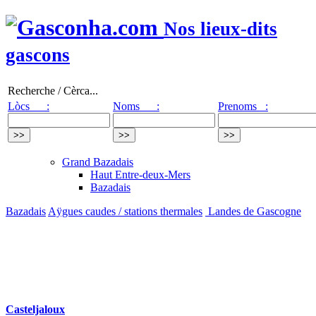
Nos lieux-dits
gascons
Recherche / Cèrca...
Lòcs :
Noms :
Prenoms :
Grand Bazadais
Haut Entre-deux-Mers
Bazadais
Bazadais
Aÿgues caudes / stations thermales
Landes de Gascogne
Casteljaloux