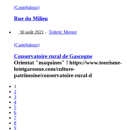
(Casteljaloux)
Rue du Milieu
30 août 2021
-
Tederic Merger
(Casteljaloux)
Conservatoire rural de Gascogne
Orientat "maquines" ! https://www.tourisme-
lotetgaronne.com/culture-
patrimoine/conservatoire-rural-d
1
2
3
4
5
6
7
8
9