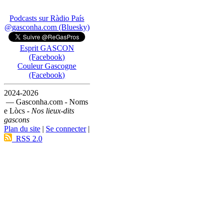
Podcasts sur Ràdio País
@gasconha.com (Bluesky)
Esprit GASCON
(Facebook)
Couleur Gascogne
(Facebook)
2024-2026
— Gasconha.com - Noms
e Lòcs -
Nos lieux-dits
gascons
Plan du site
|
Se connecter
|
RSS 2.0