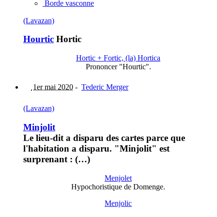
Borde vasconne
(Lavazan)
Hourtic
Hortic
Hortic + Fortic, (la) Hortica
Prononcer "Hourtic".
1er mai 2020
-
Tederic Merger
(Lavazan)
Minjolit
Le lieu-dit a disparu des cartes parce que
l'habitation a disparu. "Minjolit" est
surprenant : (…)
Menjolet
Hypochoristique de Domenge.
Menjolic