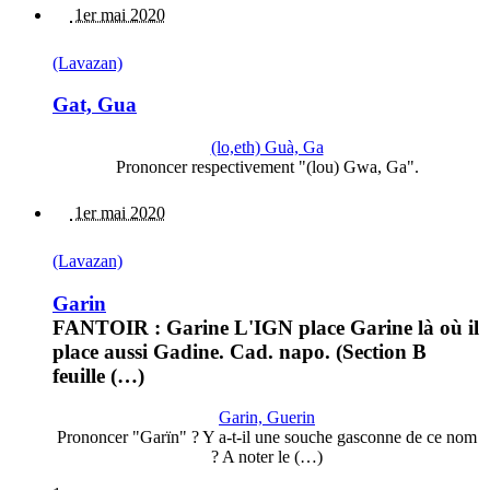
1er mai 2020
(Lavazan)
Gat, Gua
(lo,eth) Guà, Ga
Prononcer respectivement "(lou) Gwa, Ga".
1er mai 2020
(Lavazan)
Garin
FANTOIR : Garine L'IGN place Garine là où il
place aussi Gadine. Cad. napo. (Section B
feuille (…)
Garin, Guerin
Prononcer "Garïn" ? Y a-t-il une souche gasconne de ce nom
? A noter le (…)