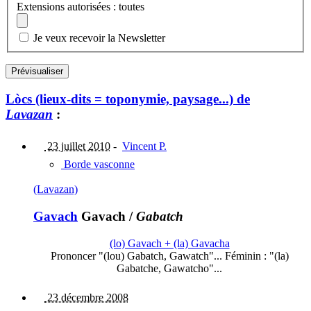
Extensions autorisées : toutes
Je veux recevoir la Newsletter
Lòcs (lieux-dits = toponymie, paysage...) de
Lavazan
:
23 juillet 2010
-
Vincent P.
Borde vasconne
(Lavazan)
Gavach
Gavach
/
Gabatch
(lo) Gavach + (la) Gavacha
Prononcer "(lou) Gabatch, Gawatch"... Féminin : "(la)
Gabatche, Gawatcho"...
23 décembre 2008