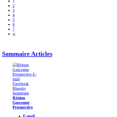
1
2
3
4
5
6
7
∞
Sommaire Articles
Région
Gascogne
Prospective
E-mail