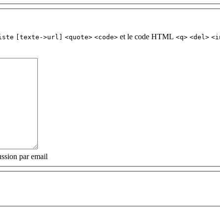
et le code HTML
iste
[texte->url]
<quote>
<code>
<q>
<del>
<i
ssion par email