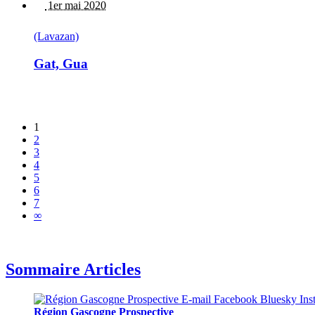
1er mai 2020
(Lavazan)
Gat, Gua
1
2
3
4
5
6
7
∞
Sommaire Articles
Région Gascogne Prospective