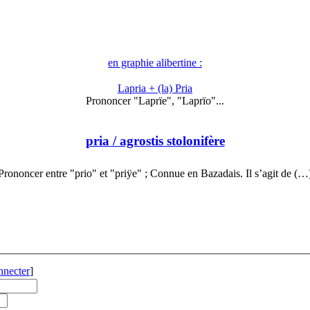
en graphie alibertine :
Lapria + (la) Pria
Prononcer "Laprïe", "Laprïo"...
pria
/ agrostis stolonifère
Prononcer entre "prio" et "priÿe" ; Connue en Bazadais. Il s’agit de (…
nnecter
]