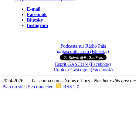
E-mail
Facebook
Bluesky
Instagram
Podcasts sur Ràdio País
@gasconha.com (Bluesky)
Esprit GASCON (Facebook)
Couleur Gascogne (Facebook)
2024-2026 — Gasconha.com - Noms e Lòcs -
Nos lieux-dits gascon
Plan du site
|
Se connecter
|
RSS 2.0