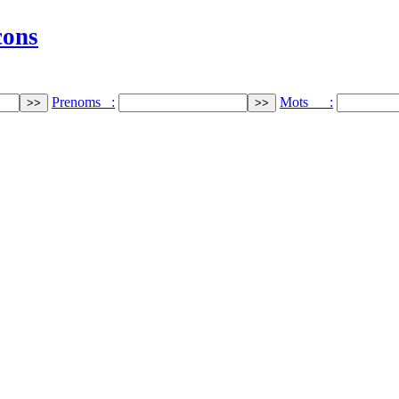
cons
Prenoms :
Mots :