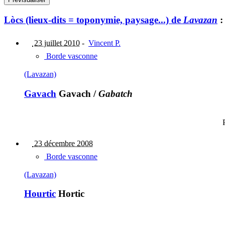
Lòcs (lieux-dits = toponymie, paysage...) de
Lavazan
:
23 juillet 2010
-
Vincent P.
Borde vasconne
(Lavazan)
Gavach
Gavach
/
Gabatch
23 décembre 2008
Borde vasconne
(Lavazan)
Hourtic
Hortic