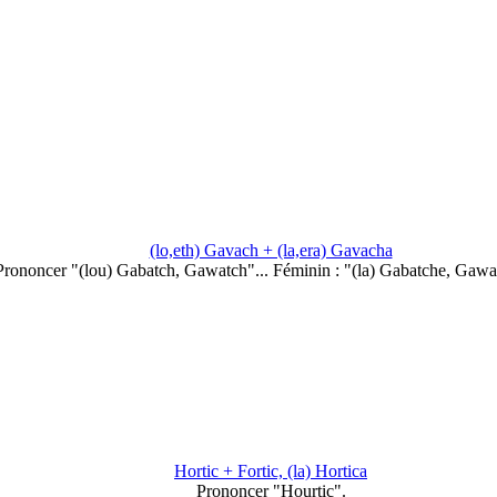
(lo,eth) Gavach + (la,era) Gavacha
Prononcer "(lou) Gabatch, Gawatch"... Féminin : "(la) Gabatche, Gawat
Hortic + Fortic, (la) Hortica
Prononcer "Hourtic".