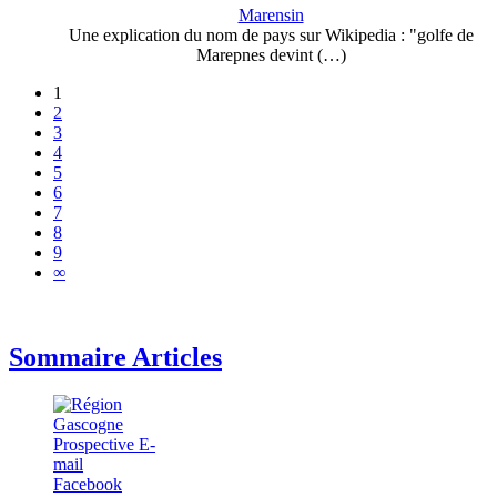
Marensin
Une explication du nom de pays sur Wikipedia : "golfe de
Marepnes devint (…)
1
2
3
4
5
6
7
8
9
∞
Sommaire Articles