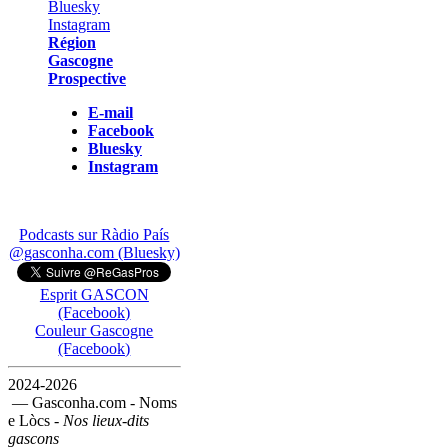
Région
Gascogne
Prospective
E-mail
Facebook
Bluesky
Instagram
Podcasts sur Ràdio País
@gasconha.com (Bluesky)
Esprit GASCON
(Facebook)
Couleur Gascogne
(Facebook)
2024-2026
— Gasconha.com - Noms
e Lòcs -
Nos lieux-dits
gascons