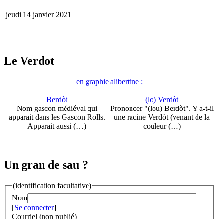
jeudi 14 janvier 2021
Le Verdot
en graphie alibertine :
Berdòt
(lo) Verdòt
Nom gascon médiéval qui
Prononcer "(lou) Berdòt". Y a-t-il
apparait dans les Gascon Rolls.
une racine Verdòt (venant de la
Apparait aussi (…)
couleur (…)
Un gran de sau ?
(identification facultative)
Nom
[
Se connecter
]
Courriel (non publié)