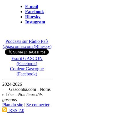
E-mail
Facebook
Bluesky
Instagram
Podcasts sur Ràdio País
@gasconha.com (Bluesky)
Esprit GASCON
(Facebook)
Couleur Gascogne
(Facebook)
2024-2026
— Gasconha.com - Noms
e Lòcs -
Nos lieux-dits
gascons
Plan du site
|
Se connecter
|
RSS 2.0