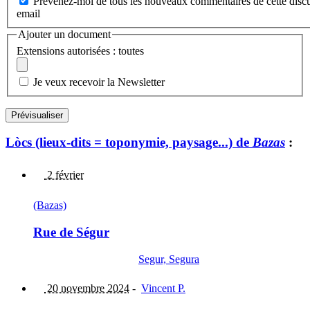
Prévenez-moi de tous les nouveaux commentaires de cette discu
email
Ajouter un document
Extensions autorisées : toutes
Je veux recevoir la Newsletter
Lòcs (lieux-dits = toponymie, paysage...) de
Bazas
:
2 février
(Bazas)
Rue de Ségur
Segur, Segura
20 novembre 2024
-
Vincent P.