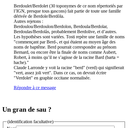
Berdoulet/Berdolet (30 toponymes de ce nom répertoriés par
l’IGN, presque tous gascons) fait partie de toute une famille
dérivée de Berdole/Berdòla.
Autres rejetons :
Berdoulou/Berdoulon/Berdolon, Berdoula/Berdolar,
Berdoulas/Berdolàs, probablement Berdolive, et d’autres.
Les hypothèses sont variées. Tosti repère une famille de noms
"commençant par Berd-, et qui étaient au moyen âge des
noms de baptême. Berd pourrait correspondre au prénom
Bernard, ou encore être la finale de noms comme Aubert,
Robert, à moins qu’il ne s’agisse de la racine Bard (barta =
hache)."
Claude Larronde y voit la racine "berd" (verd) qui signifierait
"vert, assez joli vert". Dans ce cas, on devrait écrire
"Verdolet" en graphie occitane normalisée.
Répondre à ce message
Un gran de sau ?
(identification facultative)