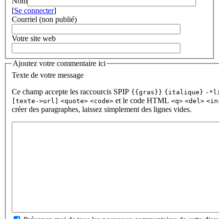
Nom
[
Se connecter
]
Courriel (non publié)
Votre site web
Ajoutez votre commentaire ici
Texte de votre message
Ce champ accepte les raccourcis SPIP
{{gras}}
{italique}
-*l
et le code HTML
[texte->url]
<quote>
<code>
<q>
<del>
<in
créer des paragraphes, laissez simplement des lignes vides.