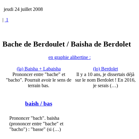
jeudi 24 juillet 2008
|
1
Bache de Berdoulet
/ Baisha de Berdolet
en graphie alibertine :
(la) Baisha + Labaisha
(lo) Berdolet
Prononcer entre "bache" et
Il y a 10 ans, je dissertais déjà
"bacho". Pourrait avoir le sens de
sur le nom Berdolet ! En 2016,
terrain bas.
je serais (…)
baish
/ bas
Prononcer "bach". baisha
(prononcer entre "bache" et
"bacho") : "basse" (si (…)