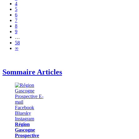
4
5
6
7
8
9
…
58
∞
Sommaire Articles
Région
Gascogne
Prospective