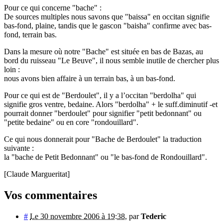
Pour ce qui concerne "bache" :
De sources multiples nous savons que "baissa" en occitan signifie
bas-fond, plaine, tandis que le gascon "baisha" confirme avec bas-
fond, terrain bas.
Dans la mesure où notre "Bache" est située en bas de Bazas, au
bord du ruisseau "Le Beuve", il nous semble inutile de chercher plus
loin :
nous avons bien affaire à un terrain bas, à un bas-fond.
Pour ce qui est de "Berdoulet", il y a l’occitan "berdolha" qui
signifie gros ventre, bedaine. Alors "berdolha" + le suff.diminutif -et
pourrait donner "berdoulet" pour signifier "petit bedonnant" ou
"petite bedaine" ou en core "rondouillard".
Ce qui nous donnerait pour "Bache de Berdoulet" la traduction
suivante :
la "bache de Petit Bedonnant" ou "le bas-fond de Rondouillard".
[Claude Margueritat]
Vos commentaires
#
Le 30 novembre 2006 à 19:38
,
par
Tederic