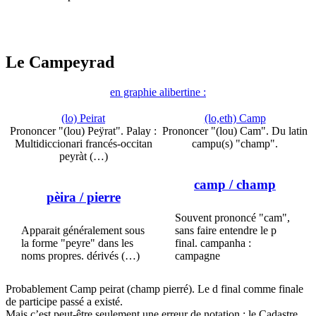
Le Campeyrad
en graphie alibertine :
(lo) Peirat
(lo,eth) Camp
Prononcer "(lou) Peÿrat". Palay :
Prononcer "(lou) Cam". Du latin
Multidiccionari francés-occitan
campu(s) "champ".
peyràt (…)
camp
/ champ
pèira
/ pierre
Souvent prononcé "cam",
Apparait généralement sous
sans faire entendre le p
la forme "peyre" dans les
final. campanha :
noms propres. dérivés (…)
campagne
Probablement Camp peirat (champ pierré). Le d final comme finale
de participe passé a existé.
Mais c’est peut-être seulement une erreur de notation : le Cadastre