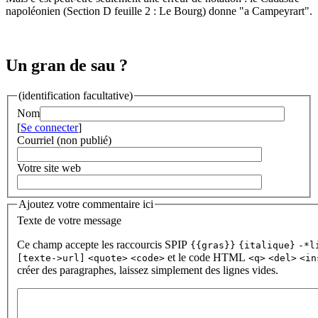
napoléonien (Section D feuille 2 : Le Bourg) donne "a Campeyrart".
Un gran de sau ?
(identification facultative)
Nom
[
Se connecter
]
Courriel (non publié)
Votre site web
Ajoutez votre commentaire ici
Texte de votre message
Ce champ accepte les raccourcis SPIP
{{gras}}
{italique}
-*l
et le code HTML
[texte->url]
<quote>
<code>
<q>
<del>
<in
créer des paragraphes, laissez simplement des lignes vides.