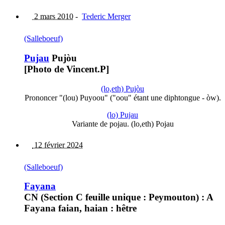
2 mars 2010
-
Tederic Merger
(Salleboeuf)
Pujau
Pujòu
[Photo de Vincent.P]
(lo,eth) Pujòu
Prononcer "(lou) Puyoou" ("oou" étant une diphtongue - òw).
(lo) Pujau
Variante de pojau. (lo,eth) Pojau
12 février 2024
(Salleboeuf)
Fayana
CN (Section C feuille unique : Peymouton) : A
Fayana faian, haian : hêtre