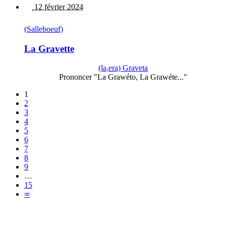
12 février 2024
(Salleboeuf)
La Gravette
(la,era) Graveta
Prononcer "La Grawéto, La Grawéte..."
1
2
3
4
5
6
7
8
9
…
15
∞