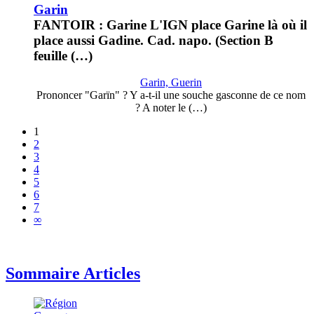
Garin
FANTOIR : Garine L'IGN place Garine là où il
place aussi Gadine. Cad. napo. (Section B
feuille (…)
Garin, Guerin
Prononcer "Garïn" ? Y a-t-il une souche gasconne de ce nom
? A noter le (…)
1
2
3
4
5
6
7
∞
Sommaire Articles