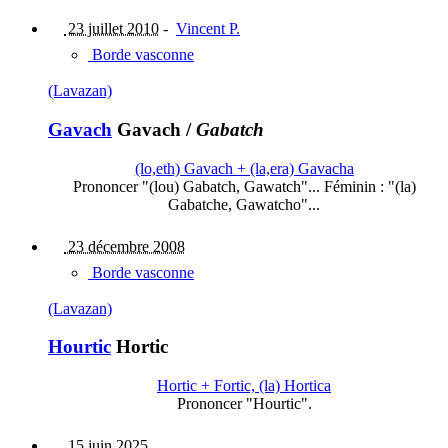
23 juillet 2010
-
Vincent P.
Borde vasconne
(Lavazan)
Gavach
Gavach
/
Gabatch
(lo,eth) Gavach + (la,era) Gavacha
Prononcer "(lou) Gabatch, Gawatch"... Féminin : "(la)
Gabatche, Gawatcho"...
23 décembre 2008
Borde vasconne
(Lavazan)
Hourtic
Hortic
Hortic + Fortic, (la) Hortica
Prononcer "Hourtic".
15 juin 2025