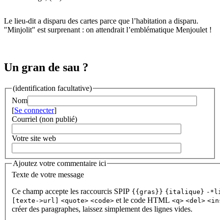
Le lieu-dit a disparu des cartes parce que l’habitation a disparu.
"Minjolit" est surprenant : on attendrait l’emblématique Menjoulet !
Un gran de sau ?
(identification facultative)
Nom
[
Se connecter
]
Courriel (non publié)
Votre site web
Ajoutez votre commentaire ici
Texte de votre message
Ce champ accepte les raccourcis SPIP
{{gras}}
{italique}
-*l
et le code HTML
[texte->url]
<quote>
<code>
<q>
<del>
<in
créer des paragraphes, laissez simplement des lignes vides.