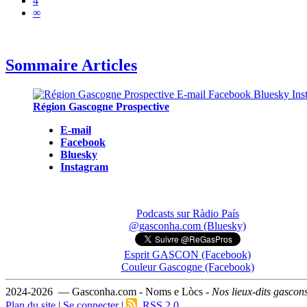
4
∞
Sommaire Articles
Région Gascogne Prospective
E-mail
Facebook
Bluesky
Instagram
Podcasts sur Ràdio País
@gasconha.com (Bluesky)
Esprit GASCON (Facebook)
Couleur Gascogne (Facebook)
2024-2026 — Gasconha.com - Noms e Lòcs -
Nos lieux-dits gascon
Plan du site
|
Se connecter
|
RSS 2.0