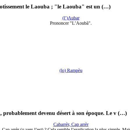
tissement le Laouba ; "le Laouba" est un (…)
(l’)Aubar
Prononcer "L’Aoubà".
(lo) Rampèu
u, probablement devenu désert à son époque. Le v (…)
Cabarrèr, Cap arrèr
Cap arrèr (= vers l’est) ? Cela semble l’explication la plus simple. Ma