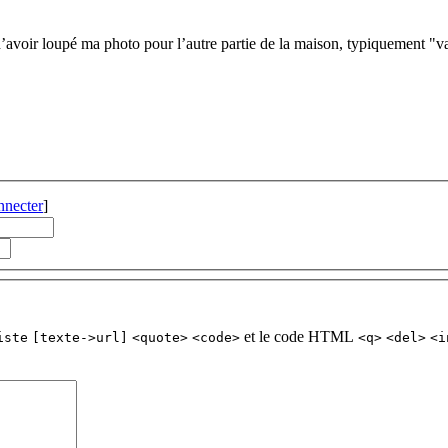
d’avoir loupé ma photo pour l’autre partie de la maison, typiquement "v
nnecter
]
et le code HTML
iste
[texte->url]
<quote>
<code>
<q>
<del>
<i