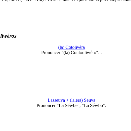
liwèros
(la) Cotolivèra
Prononcer "(la) Coutouliwèro"...
Lasseuva + (la,era) Seuva
Prononcer "La Séwbe", "La Séwbo".