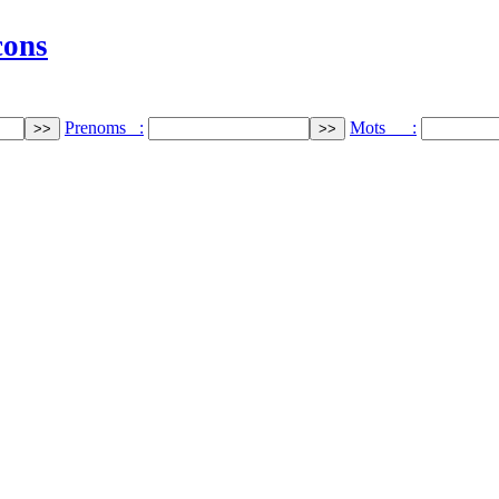
cons
Prenoms :
Mots :