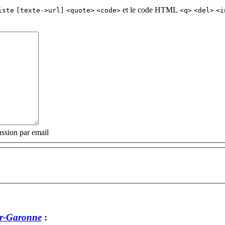
et le code HTML
iste
[texte->url]
<quote>
<code>
<q>
<del>
<i
ssion par email
r-Garonne
: