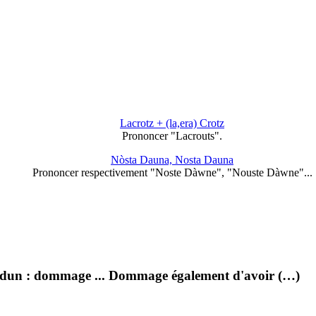
Lacrotz + (la,era) Crotz
Prononcer "Lacrouts".
Nòsta Dauna, Nosta Dauna
Prononcer respectivement "Noste Dàwne", "Nouste Dàwne"...
rdun : dommage ... Dommage également d'avoir (…)