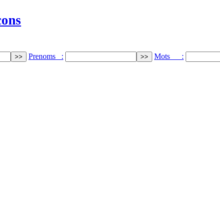
cons
Prenoms :
Mots :