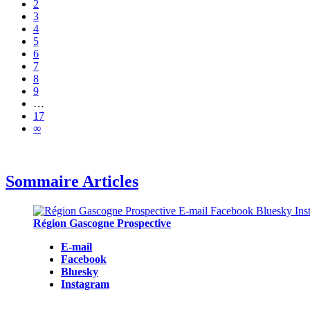
2
3
4
5
6
7
8
9
…
17
∞
Sommaire Articles
Région Gascogne Prospective
E-mail
Facebook
Bluesky
Instagram