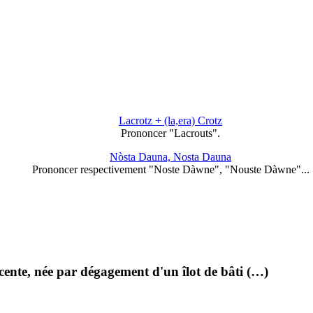
Lacrotz + (la,era) Crotz
Prononcer "Lacrouts".
Nòsta Dauna, Nosta Dauna
Prononcer respectivement "Noste Dàwne", "Nouste Dàwne"...
écente, née par dégagement d'un îlot de bâti (…)