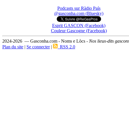
Podcasts sur Ràdio País
@gasconha.com (Bluesky)
Esprit GASCON (Facebook)
Couleur Gascogne (Facebook)
2024-2026 — Gasconha.com - Noms e Lòcs -
Nos lieux-dits gascon
Plan du site
|
Se connecter
|
RSS 2.0