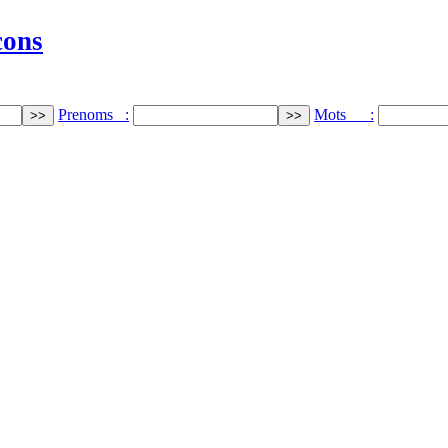
cons
Prenoms :
Mots :