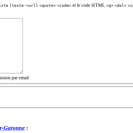
et le code HTML
iste
[texte->url]
<quote>
<code>
<q>
<del>
<i
ssion par email
r-Garonne
: