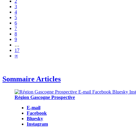
2
3
4
5
6
7
8
9
…
17
∞
Sommaire Articles
Région Gascogne Prospective
E-mail
Facebook
Bluesky
Instagram