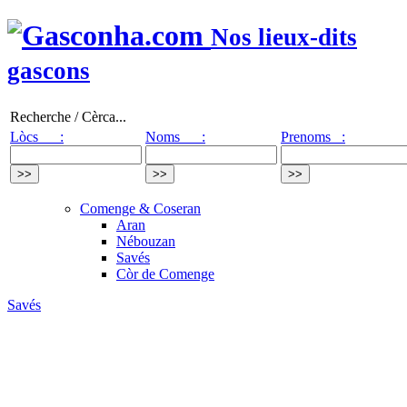
Nos lieux-dits
gascons
Recherche / Cèrca...
Lòcs :
Noms :
Prenoms :
Comenge & Coseran
Aran
Nébouzan
Savés
Còr de Comenge
Savés