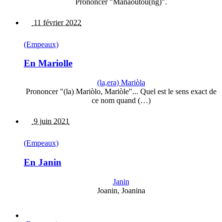
Prononcer "Manaoutou(ng)".
11 février 2022
(Empeaux)
En Mariolle
(la,era) Mariòla
Prononcer "(la) Mariòlo, Mariòle"... Quel est le sens exact de
ce nom quand (…)
9 juin 2021
(Empeaux)
En Janin
Janin
Joanin, Joanina