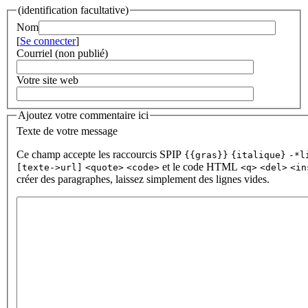
(identification facultative)
Nom
[
Se connecter
]
Courriel (non publié)
Votre site web
Ajoutez votre commentaire ici
Texte de votre message
Ce champ accepte les raccourcis SPIP
{{gras}}
{italique}
-*l
et le code HTML
[texte->url]
<quote>
<code>
<q>
<del>
<in
créer des paragraphes, laissez simplement des lignes vides.