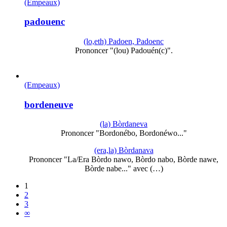
(Empeaux)
padouenc
(lo,eth) Padoen, Padoenc
Prononcer "(lou) Padouén(c)".
(Empeaux)
bordeneuve
(la) Bòrdaneva
Prononcer "Bordonébo, Bordonéwo..."
(era,la) Bòrdanava
Prononcer "La/Era Bòrdo nawo, Bòrdo nabo, Bòrde nawe,
Bòrde nabe..." avec (…)
1
2
3
∞