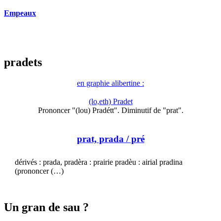
Empeaux
pradets
en graphie alibertine :
(lo,eth) Pradet
Prononcer "(lou) Pradétt". Diminutif de "prat".
prat, prada
/ pré
dérivés : prada, pradèra : prairie pradèu : airial pradina
(prononcer (…)
Un gran de sau ?