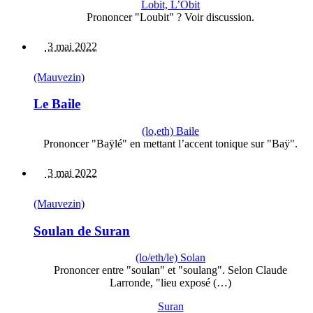
Lobit, L’Obit
Prononcer "Loubit" ? Voir discussion.
3 mai 2022
(Mauvezin)
Le Baile
(lo,eth) Baile
Prononcer "Baÿlé" en mettant l’accent tonique sur "Baÿ".
3 mai 2022
(Mauvezin)
Soulan de Suran
(lo/eth/le) Solan
Prononcer entre "soulan" et "soulang". Selon Claude
Larronde, "lieu exposé (…)
Suran