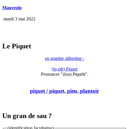
Mauvezin
mardi 3 mai 2022
Le Piquet
en graphie alibertine :
(lo,eth) Piquet
Prononcer "(lou) Piquétt".
piquet
/ piquet, pieu, plantoir
Un gran de sau ?
(identification facultative)