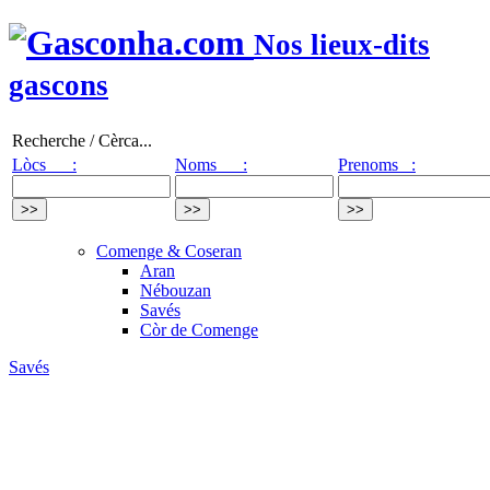
Nos lieux-dits
gascons
Recherche / Cèrca...
Lòcs :
Noms :
Prenoms :
Comenge & Coseran
Aran
Nébouzan
Savés
Còr de Comenge
Savés