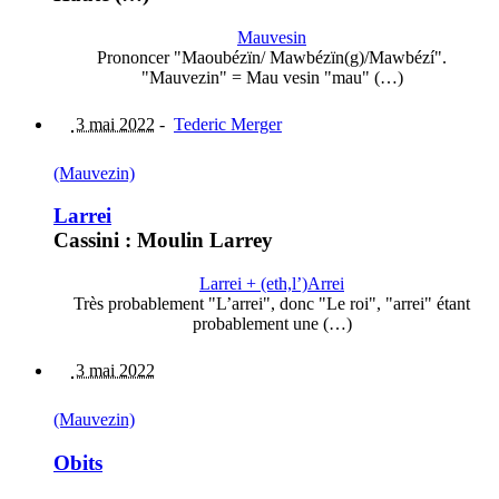
Mauvesin
Prononcer "Maoubézïn/ Mawbézïn(g)/Mawbézí".
"Mauvezin" = Mau vesin "mau" (…)
3 mai 2022
-
Tederic Merger
(Mauvezin)
Larrei
Cassini : Moulin Larrey
Larrei + (eth,l’)Arrei
Très probablement "L’arrei", donc "Le roi", "arrei" étant
probablement une (…)
3 mai 2022
(Mauvezin)
Obits