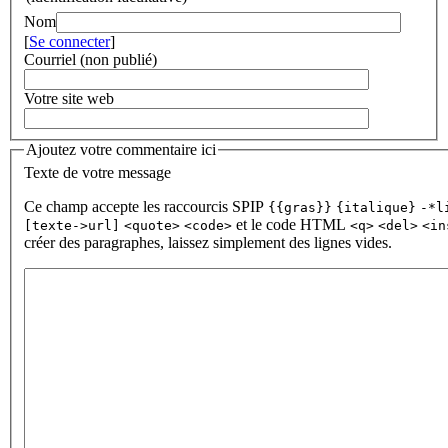
Nom
[
Se connecter
]
Courriel (non publié)
Votre site web
Ajoutez votre commentaire ici
Texte de votre message
Ce champ accepte les raccourcis SPIP
{{gras}}
{italique}
-*l
et le code HTML
[texte->url]
<quote>
<code>
<q>
<del>
<in
créer des paragraphes, laissez simplement des lignes vides.