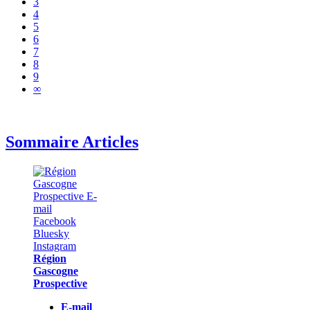
3
4
5
6
7
8
9
∞
Sommaire Articles
Région
Gascogne
Prospective
E-mail