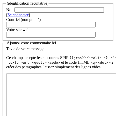
(identification facultative)
Nom
[
Se connecter
]
Courriel (non publié)
Votre site web
Ajoutez votre commentaire ici
Texte de votre message
Ce champ accepte les raccourcis SPIP
{{gras}}
{italique}
-*l
et le code HTML
[texte->url]
<quote>
<code>
<q>
<del>
<in
créer des paragraphes, laissez simplement des lignes vides.