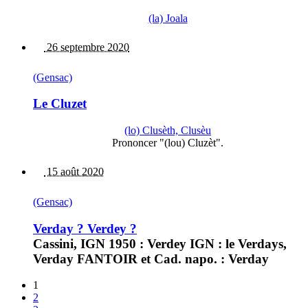
(la) Joala
26 septembre 2020
(Gensac)
Le Cluzet
(lo) Clusèth, Clusèu
Prononcer "(lou) Cluzèt".
15 août 2020
(Gensac)
Verday ? Verdey ?
Cassini, IGN 1950 : Verdey IGN : le Verdays,
Verday FANTOIR et Cad. napo. : Verday
1
2